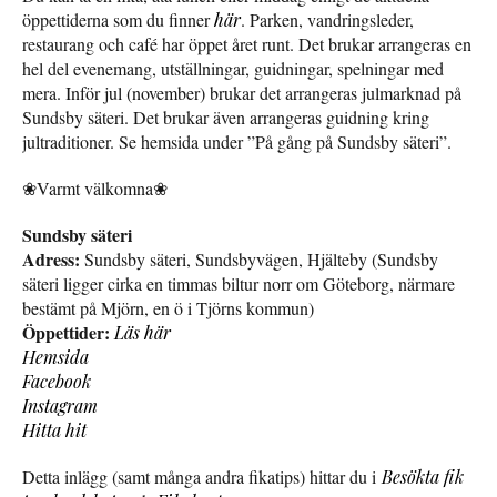
öppettiderna som du finner
här
. Parken, vandringsleder,
restaurang och café har öppet året runt. Det brukar arrangeras en
hel del evenemang, utställningar, guidningar, spelningar med
mera. Inför jul (november) brukar det arrangeras julmarknad på
Sundsby säteri. Det brukar även arrangeras guidning kring
jultraditioner. Se hemsida under ”På gång på Sundsby säteri”.
❀Varmt välkomna❀
Sundsby säteri
Adress:
Sundsby säteri, Sundsbyvägen, Hjälteby (Sundsby
säteri ligger cirka en timmas biltur norr om Göteborg, närmare
bestämt på Mjörn, en ö i Tjörns kommun)
Öppettider:
Läs här
Hemsida
Facebook
Instagram
Hitta hit
Detta inlägg (samt många andra fikatips) hittar du i
Besökta fik