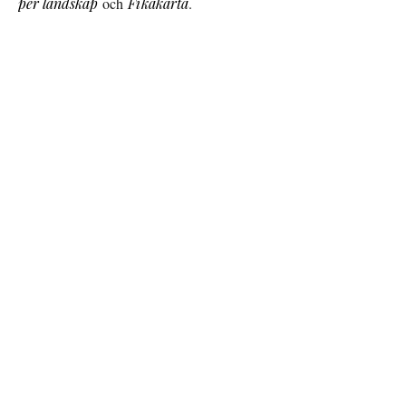
per landskap
och
Fikakarta
.