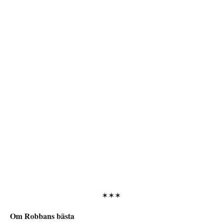
✶✶✶
Om Robbans bästa