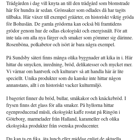
Trädgården i dag vill knyta an till den trädgård som blomstrade
här för hundra år sedan. Grönsaker som odlades då har tagits
tillbaka. Här växer till exempel gråärter, en historiskt viktig gröda
för Bohuslän. De gamla grödorna kan också bli framtidens
grödor genom hur de odlas ekologiskt och energisnålt. För att
inte tala om alla nya färger och smaker som gömmer sig därinne.
Rosenböna, polkabetor och isört är bara några exempel.
På Sundsby säteri finns många olika byggnader att kika in i. Här
hittar du smycken, inredning, bröd, delikatesser och mycket mer.
Vi värnar om hantverk och kulturarv så att handla här är lite
speciellt. Unika produkter som du kanske inte hittar någon
annanstans, allt i en historiskt vacker kulturmiljö.
I bageriet finner du bröd, bullar, småkakor och knäckebröd. I
frysen finns det glass för alla smaker. På hyllorna hittar
egenproducerad müsli, ekologiskt kaffe rostat på Ringön i
Göteborg, marmelader från Halland, karameller och olika
ekologiska produkter från svenska producenter.
Du kan ta en fika, äta lunch eller middag enligt de aktuella