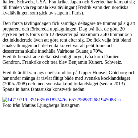
Italien, Schweiz, USA, Frankrike, Japan och Sverige har kämpat sig
till finalen via regionala kvaltävlingar (Fredrik vann den nordiska
kvaltävlingen som gick av stapeln i Paris).
Den första tävlingsdagen fick samtliga deltagare tre timmar på sig att
preparera och förbereda upplagningen. Dag två fick de göra 20
stycken petits fours och 12 desserter på maximum 2,40 timmar och
det inkluderade även att göra rent efter sig. De fick välja fritt bland
smaksättningen och det enda kravet var att petit fours och
desserterna skulle innehålla Valrhona Guanaja 70%.
Fredrik bemästrade detta bäst enligt juryn, tvåa kom Damien
Gendron, Frankrike och trea blev Benjamin Kunert, Schweiz.
Fredrik är till vardags chefskonditor på Upper House i Göteborg och
har under många år tävlat flitigt både med svenska kocklandslaget
(2005-2008) och med svenska konditorlandslaget (sedan 2013).
Spana in hans fantastiska konstverk nedan.
Foto från Mattias Ljungbergs Instagram