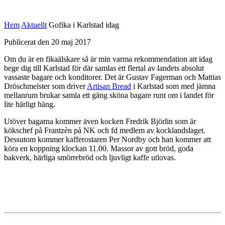
Hem
Aktuellt
Gofika i Karlstad idag
Publicerat den 20 maj 2017
Om du är en fikaälskare så är min varma rekommendation att idag
bege dig till Karlstad för där samlas ett flertal av landets absolut
vassaste bagare och konditorer. Det är Gustav Fagerman och Mattias
Dröschmeister som driver
Artisan Bread
i Karlstad som med jämna
mellanrum brukar samla ett gäng sköna bagare runt om i landet för
lite härligt häng.
Utöver bagarna kommer även kocken Fredrik Björlin som är
kökschef på Frantzèn på NK och fd medlem av kocklandslaget.
Dessutom kommer kafferostaren Per Nordby och han kommer att
köra en koppning klockan 11.00. Massor av gott bröd, goda
bakverk, härliga smörrebröd och ljuvligt kaffe utlovas.