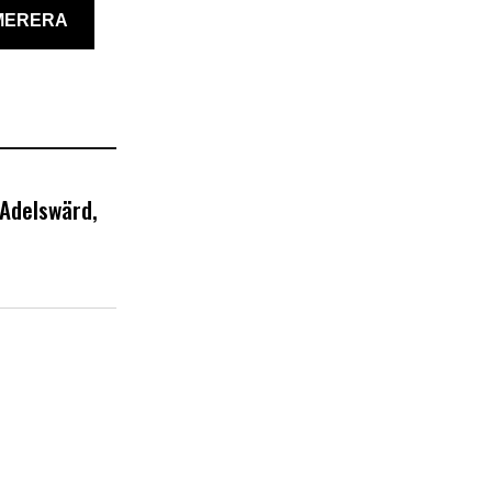
MERERA
 Adelswärd,