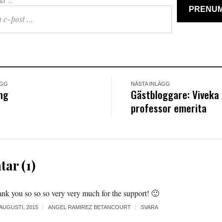
OST …
PRENU
ÄGG
NÄSTA INLÄGG
ng
Gästbloggare: Viveka
professor emerita
ar (1)
ank you so so so very very much for the support! 🙂
 AUGUSTI, 2015
ANGEL RAMIREZ BETANCOURT
SVARA