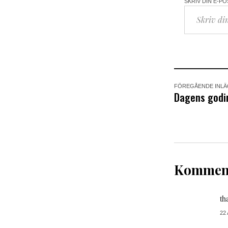
SKRIV DIN E-P
FÖREGÅENDE INL
Dagens godi
Komment
th
22