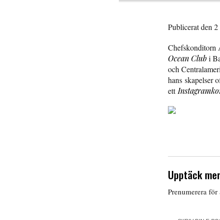
Publicerat den 2
Chefskonditorn 
Ocean Club
i Ba
och Centralameri
hans skapelser o
ett
Instagramko
Upptäck mer
Prenumerera för a