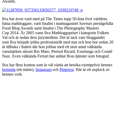
Awards.
Ilva har även varit med på The Times topp 50-lista över världens
bästa matbloggare, varit finalist i matmagasinet Saveurs prestigefulla
Food Blog Awards samt finalist i The Photography Masters
Cup 2014. År 2005 vann Ilva Matbloggspriset i kategorin Folkets
Val och är sedan dess jurymedlem. Det är tack vare bloggandet
som Ilva började jobba professionellt med mat och hon bor sedan 20
år tillbaka i Italien där hon jobbar med ett stort antal välkända
varumärken såsom Rio Mare, Pernod Ricard, Esselunga och Condé
Nast. Även välkända Ferrari har anlitat Ilvas tjänster som fotograf.
Ilva har flera konton som är väl värda att besöka exempelvis hennes
hemsida
(ett måste),
Instagram
och
Pinterest
. Här är ett axplock av
hennes verk.