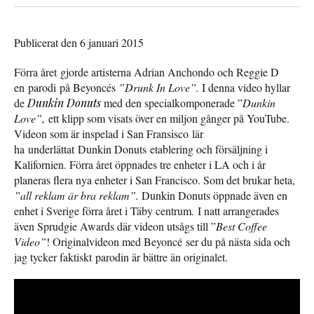
Publicerat den 6 januari 2015
Förra året gjorde artisterna Adrian Anchondo och Reggie D
en parodi på Beyoncés
”Drunk
In Love”.
I denna video hyllar
de
Dunkin Donuts
med den specialkomponerade ”
Dunkin
Love”,
ett klipp som visats över en miljon gånger på YouTube.
Videon som är inspelad i San Fransisco lär
ha underlättat Dunkin Donuts etablering och försäljning i
Kalifornien. Förra året öppnades tre enheter i LA och i år
planeras flera nya enheter i San Francisco. Som det brukar heta,
”all reklam är bra reklam”.
Dunkin Donuts öppnade även en
enhet i Sverige förra året i Täby centrum
.
I natt arrangerades
även Sprudgie Awards där videon utsågs till ”
Best Coffee
Video”
! Originalvideon med Beyoncé ser du på nästa sida och
jag tycker faktiskt parodin är bättre än originalet.