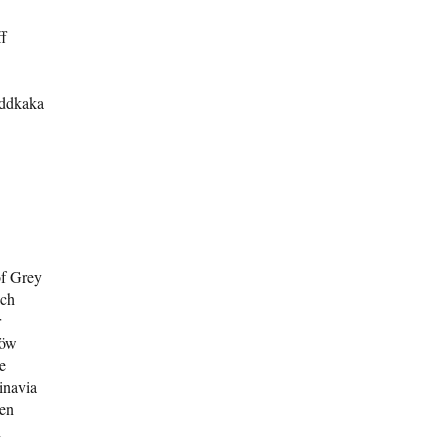
ff
addkaka
of Grey
ach
r
löw
e
inavia
len
n