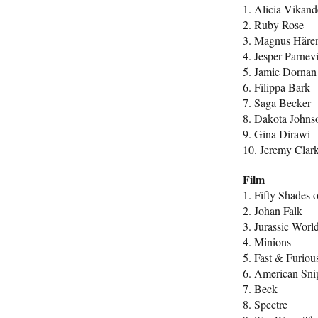
1. Alicia Vikand
2. Ruby Rose
3. Magnus Häre
4. Jesper Parnev
5. Jamie Dornan
6. Filippa Bark
7. Saga Becker
8. Dakota Johns
9. Gina Dirawi
10. Jeremy Clar
Film
1. Fifty Shades 
2. Johan Falk
3. Jurassic Worl
4. Minions
5. Fast & Furiou
6. American Sni
7. Beck
8. Spectre