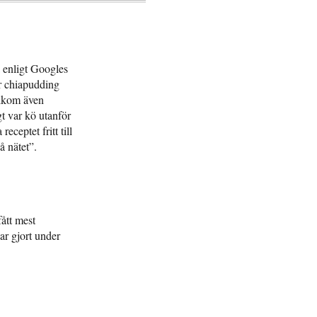
 enligt Googles
r chiapudding
llkom även
gt var kö utanför
eceptet fritt till
å nätet”.
ått mest
r gjort under