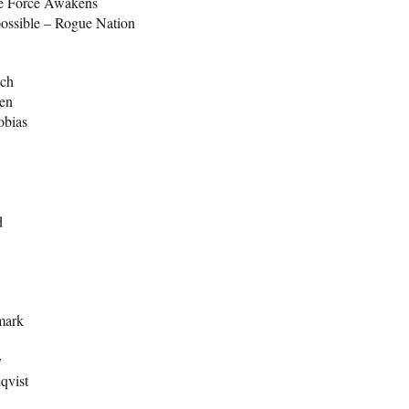
he Force Awakens
possible – Rogue Nation
ach
len
obias
d
mark
y
qvist