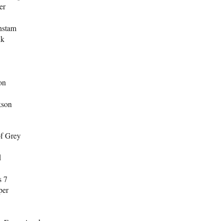
er
nstam
ik
on
kson
of Grey
d
s 7
per