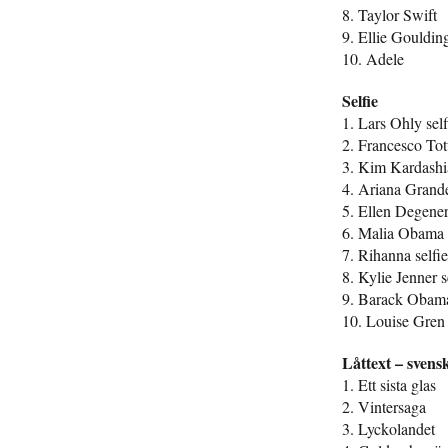
8. Taylor Swift
9. Ellie Gouldin
10. Adele
Selfie
1. Lars Ohly self
2. Francesco Tott
3. Kim Kardashia
4. Ariana Grande
5. Ellen Degener
6. Malia Obama s
7. Rihanna selfie
8. Kylie Jenner s
9. Barack Obama
10. Louise Gren 
Låttext – svens
1. Ett sista glas
2. Vintersaga
3. Lyckolandet