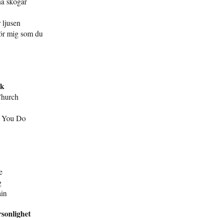
na skogar
 ljusen
rör mig som du
sk
Church
e You Do
e
g
in
rsonlighet