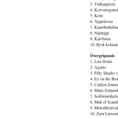
3. Vulkanpizza
4. Korvstrogano
5. Kefir
6. Äppelrosor
7. Kanelbullekl
8. Njurtapp
9. Kalvbräss
10. Rysk kolasås
Övergripande
1. Lisa Holm
2. Agario
3. Fifty Shades 
4. Ex on the Be
5. Caitlyn Jenne
6. Måns Zelmer
7. Solförmörkels
8. Mall of Scand
9. Melodifestiva
10. Zara Larsso