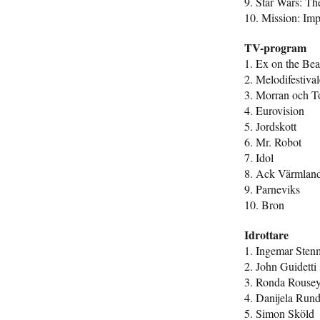
9. Star Wars: T
10. Mission: Im
TV-program
1. Ex on the Be
2. Melodifestiva
3. Morran och T
4. Eurovision
5. Jordskott
6. Mr. Robot
7. Idol
8. Ack Värmlan
9. Parneviks
10. Bron
Idrottare
1. Ingemar Sten
2. John Guidetti
3. Ronda Rouse
4. Danijela Rund
5. Simon Sköld