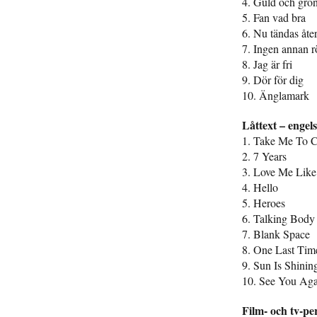
4. Guld och grö
5. Fan vad bra
6. Nu tändas åter
7. Ingen annan 
8. Jag är fri
9. Dör för dig
10. Änglamark
Låttext – engel
1. Take Me To 
2. 7 Years
3. Love Me Lik
4. Hello
5. Heroes
6. Talking Body
7. Blank Space
8. One Last Tim
9. Sun Is Shinin
10. See You Aga
Film- och tv-pe