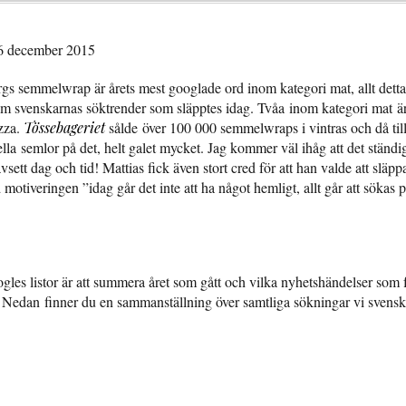
16 december 2015
gs semmelwrap är årets mest googlade ord inom kategori mat, allt detta
om svenskarnas söktrender som släpptes idag. Tvåa inom kategori mat ä
izza.
Tössebageriet
sålde över 100 000 semmelwraps i vintras och då ti
ella semlor på det, helt galet mycket. Jag kommer väl ihåg att det ständi
sett dag och tid! Mattias fick även stort cred för att han valde att släppa r
otiveringen ”idag går det inte att ha något hemligt, allt går att sökas p
es listor är att summera året som gått och vilka nyhetshändelser som f
edan finner du en sammanställning över samtliga sökningar vi svenska