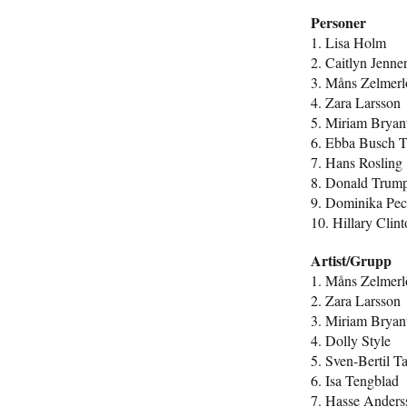
Personer
1. Lisa Holm
2. Caitlyn Jenne
3. Måns Zelmer
4. Zara Larsson
5. Miriam Bryan
6. Ebba Busch 
7. Hans Rosling
8. Donald Trum
9. Dominika Pec
10. Hillary Clin
Artist/Grupp
1. Måns Zelmer
2. Zara Larsson
3. Miriam Bryan
4. Dolly Style
5. Sven-Bertil T
6. Isa Tengblad
7. Hasse Anders