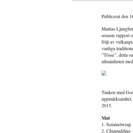
Publicerat den 
Mattias Ljungber
senaste rapport 
följt av vulkanp
vanliga tradition
”Tösse”, detta oav
allmänheten med m
Tanken med Googl
uppmärksamhet. N
2015.
Mat
1. Semmelwrap
2. Chiapudding