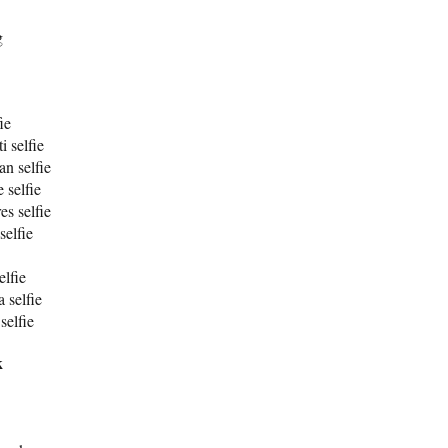
g
ie
i selfie
n selfie
 selfie
es selfie
elfie
elfie
 selfie
selfie
k