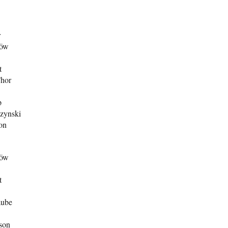
r
löw
t
Thor
p
zynski
ton
löw
t
aube
son