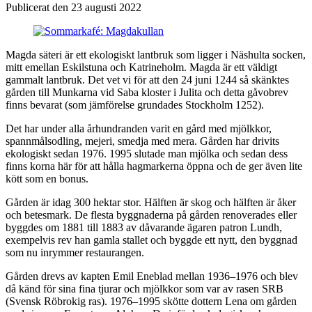
Publicerat den 23 augusti 2022
Magda säteri är ett ekologiskt lantbruk som ligger i Näshulta socken,
mitt emellan Eskilstuna och Katrineholm. Magda är ett väldigt
gammalt lantbruk. Det vet vi för att den 24 juni 1244 så skänktes
gården till Munkarna vid Saba kloster i Julita och detta gåvobrev
finns bevarat (som jämförelse grundades Stockholm 1252).
Det har under alla århundranden varit en gård med mjölkkor,
spannmålsodling, mejeri, smedja med mera. Gården har drivits
ekologiskt sedan 1976. 1995 slutade man mjölka och sedan dess
finns korna här för att hålla hagmarkerna öppna och de ger även lite
kött som en bonus.
Gården är idag 300 hektar stor. Hälften är skog och hälften är åker
och betesmark. De flesta byggnaderna på gården renoverades eller
byggdes om 1881 till 1883 av dåvarande ägaren patron Lundh,
exempelvis rev han gamla stallet och byggde ett nytt, den byggnad
som nu inrymmer restaurangen.
Gården drevs av kapten Emil Eneblad mellan 1936–1976 och blev
då känd för sina fina tjurar och mjölkkor som var av rasen SRB
(Svensk Röbrokig ras). 1976–1995 skötte dottern Lena om gården