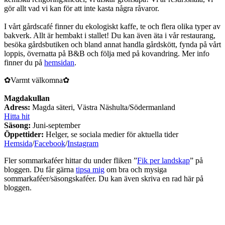
gör allt vad vi kan för att inte kasta några råvaror.
I vårt gårdscafé finner du ekologiskt kaffe, te och flera olika typer av
bakverk. Allt är hembakt i stallet! Du kan även äta i vår restaurang,
besöka gårdsbutiken och bland annat handla gårdskött, fynda på vårt
loppis, övernatta på B&B och följa med på kovandring. Mer info
finner du på
hemsidan
.
✿Varmt välkomna✿
Magdakullan
Adress:
Magda säteri, Västra Näshulta/Södermanland
Hitta hit
Säsong:
Juni-september
Öppettider:
Helger, se sociala medier för aktuella tider
Hemsida
/
Facebook
/
Instagram
Fler sommarkaféer hittar du under fliken ”
Fik per landskap
” på
bloggen. Du får gärna
tipsa mig
om bra och mysiga
sommarkaféer/säsongskaféer. Du kan även skriva en rad här på
bloggen.