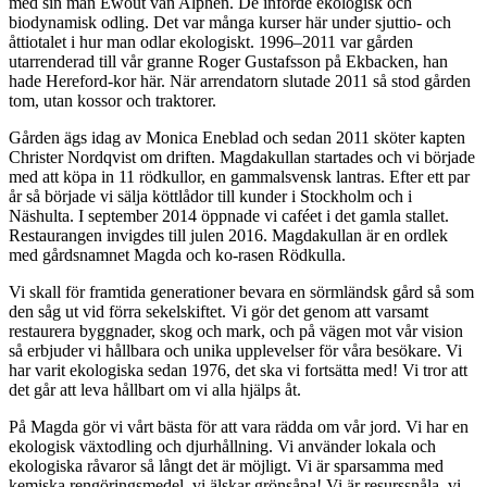
med sin man Ewout van Alphen. De införde ekologisk och
biodynamisk odling. Det var många kurser här under sjuttio- och
åttiotalet i hur man odlar ekologiskt. 1996–2011 var gården
utarrenderad till vår granne Roger Gustafsson på Ekbacken, han
hade Hereford-kor här. När arrendatorn slutade 2011 så stod gården
tom, utan kossor och traktorer.
Gården ägs idag av Monica Eneblad och sedan 2011 sköter kapten
Christer Nordqvist om driften. Magdakullan startades och vi började
med att köpa in 11 rödkullor, en gammalsvensk lantras. Efter ett par
år så började vi sälja köttlådor till kunder i Stockholm och i
Näshulta. I september 2014 öppnade vi caféet i det gamla stallet.
Restaurangen invigdes till julen 2016. Magdakullan är en ordlek
med gårdsnamnet Magda och ko-rasen Rödkulla.
Vi skall för framtida generationer bevara en sörmländsk gård så som
den såg ut vid förra sekelskiftet. Vi gör det genom att varsamt
restaurera byggnader, skog och mark, och på vägen mot vår vision
så erbjuder vi hållbara och unika upplevelser för våra besökare. Vi
har varit ekologiska sedan 1976, det ska vi fortsätta med! Vi tror att
det går att leva hållbart om vi alla hjälps åt.
På Magda gör vi vårt bästa för att vara rädda om vår jord. Vi har en
ekologisk växtodling och djurhållning. Vi använder lokala och
ekologiska råvaror så långt det är möjligt. Vi är sparsamma med
kemiska rengöringsmedel, vi älskar grönsåpa! Vi är resurssnåla, vi