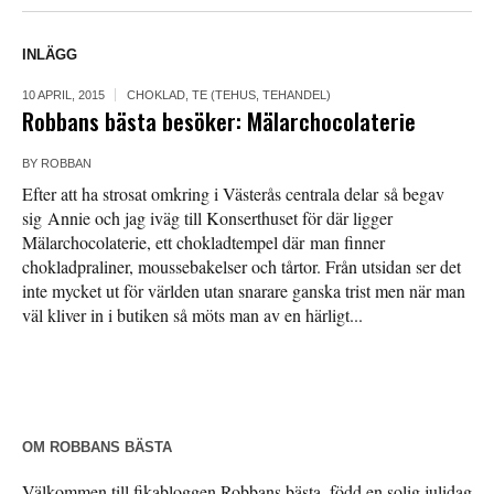
INLÄGG
10 APRIL, 2015
CHOKLAD
,
TE (TEHUS, TEHANDEL)
Robbans bästa besöker: Mälarchocolaterie
BY
ROBBAN
Efter att ha strosat omkring i Västerås centrala delar så begav
sig Annie och jag iväg till Konserthuset för där ligger
Mälarchocolaterie, ett chokladtempel där man finner
chokladpraliner, moussebakelser och tårtor. Från utsidan ser det
inte mycket ut för världen utan snarare ganska trist men när man
väl kliver in i butiken så möts man av en härligt...
OM ROBBANS BÄSTA
Välkommen till fikabloggen Robbans bästa, född en solig julidag