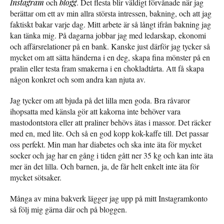
Instagram
och
blogg
. Det flesta blir väldigt förvånade när jag
berättar om ett av min allra största intressen, bakning, och att jag
faktiskt bakar varje dag. Mitt arbete är så långt ifrån bakning jag
kan tänka mig. På dagarna jobbar jag med ledarskap, ekonomi
och affärsrelationer på en bank. Kanske just därför jag tycker så
mycket om att sätta händerna i en deg, skapa fina mönster på en
pralin eller testa fram smakerna i en chokladtårta. Att få skapa
någon konkret och som andra kan njuta av.
Jag tycker om att bjuda på det lilla men goda. Bra råvaror
ihopsatta med känsla gör att kakorna inte behöver vara
mastodontstora eller att praliner behövs ätas i massor. Det räcker
med en, med lite. Och så en god kopp kok-kaffe till. Det passar
oss perfekt. Min man har diabetes och ska inte äta för mycket
socker och jag har en gång i tiden gått ner 35 kg och kan inte äta
mer än det lilla. Och barnen, ja, de får helt enkelt inte äta för
mycket sötsaker.
Många av mina bakverk lägger jag upp på mitt Instagramkonto
så följ mig gärna där och på bloggen.