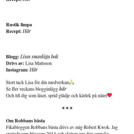
Rustik limpa
Recept:
Här
Blogg:
Lisas smaskiga bak
Drivs av:
Lisa Mattsson
Instagram:
Här
Stort tack Lisa för din medverkan
Se fler veckans blogginlägg
här
Och till dig som läser, sprid glädje och kärlek på nätet
✶✶✶
Om Robbans bästa
Fikabloggen Robbans bästa drivs av mig Robert Kwok. Jag
startade upp bloggen 2013 och skriver om den svenska