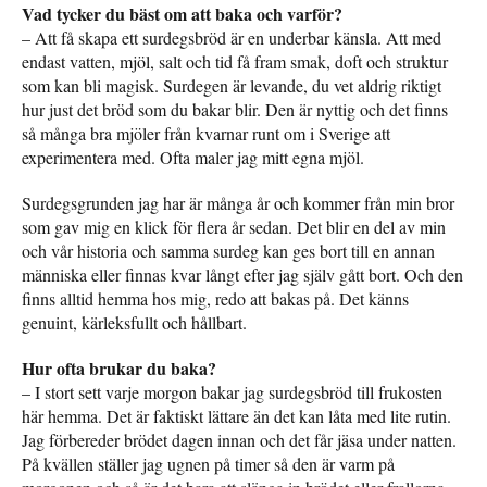
Vad tycker du bäst om att baka och varför?
– Att få skapa ett surdegsbröd är en underbar känsla. Att med
endast vatten, mjöl, salt och tid få fram smak, doft och struktur
som kan bli magisk. Surdegen är levande, du vet aldrig riktigt
hur just det bröd som du bakar blir. Den är nyttig och det finns
så många bra mjöler från kvarnar runt om i Sverige att
experimentera med. Ofta maler jag mitt egna mjöl.
Surdegsgrunden jag har är många år och kommer från min bror
som gav mig en klick för flera år sedan. Det blir en del av min
och vår historia och samma surdeg kan ges bort till en annan
människa eller finnas kvar långt efter jag själv gått bort. Och den
finns alltid hemma hos mig, redo att bakas på. Det känns
genuint, kärleksfullt och hållbart.
Hur ofta brukar du baka?
– I stort sett varje morgon bakar jag surdegsbröd till frukosten
här hemma. Det är faktiskt lättare än det kan låta med lite rutin.
Jag förbereder brödet dagen innan och det får jäsa under natten.
På kvällen ställer jag ugnen på timer så den är varm på