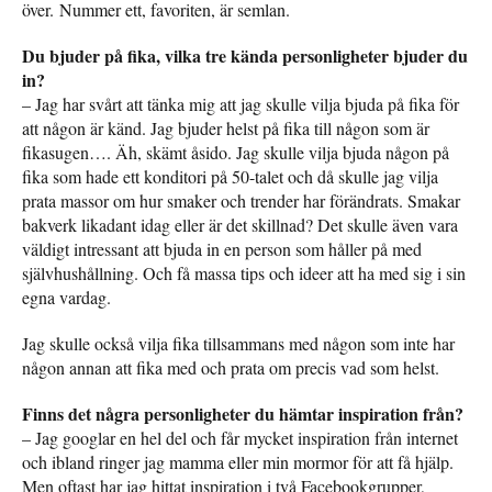
över. Nummer ett, favoriten, är semlan.
Du bjuder på fika, vilka tre kända personligheter bjuder du
in?
– Jag har svårt att tänka mig att jag skulle vilja bjuda på fika för
att någon är känd. Jag bjuder helst på fika till någon som är
fikasugen…. Äh, skämt åsido. Jag skulle vilja bjuda någon på
fika som hade ett konditori på 50-talet och då skulle jag vilja
prata massor om hur smaker och trender har förändrats. Smakar
bakverk likadant idag eller är det skillnad? Det skulle även vara
väldigt intressant att bjuda in en person som håller på med
självhushållning. Och få massa tips och ideer att ha med sig i sin
egna vardag.
Jag skulle också vilja fika tillsammans med någon som inte har
någon annan att fika med och prata om precis vad som helst.
Finns det några personligheter du hämtar inspiration från?
– Jag googlar en hel del och får mycket inspiration från internet
och ibland ringer jag mamma eller min mormor för att få hjälp.
Men oftast har jag hittat inspiration i två Facebookgrupper,