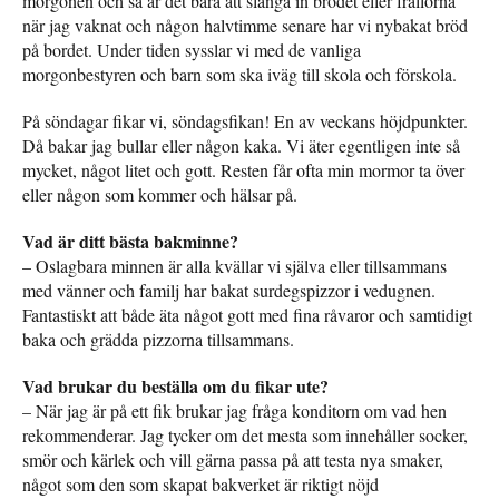
morgonen och så är det bara att slänga in brödet eller frallorna
när jag vaknat och någon halvtimme senare har vi nybakat bröd
på bordet. Under tiden sysslar vi med de vanliga
morgonbestyren och barn som ska iväg till skola och förskola.
På söndagar fikar vi, söndagsfikan! En av veckans höjdpunkter.
Då bakar jag bullar eller någon kaka. Vi äter egentligen inte så
mycket, något litet och gott. Resten får ofta min mormor ta över
eller någon som kommer och hälsar på.
Vad är ditt bästa bakminne?
– Oslagbara minnen är alla kvällar vi själva eller tillsammans
med vänner och familj har bakat surdegspizzor i vedugnen.
Fantastiskt att både äta något gott med fina råvaror och samtidigt
baka och grädda pizzorna tillsammans.
Vad brukar du beställa om du fikar ute?
– När jag är på ett fik brukar jag fråga konditorn om vad hen
rekommenderar. Jag tycker om det mesta som innehåller socker,
smör och kärlek och vill gärna passa på att testa nya smaker,
något som den som skapat bakverket är riktigt nöjd