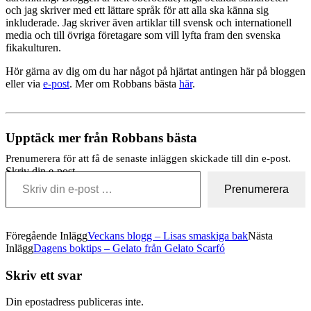
och jag skriver med ett lättare språk för att alla ska känna sig
inkluderade. Jag skriver även artiklar till svensk och internationell
media och till övriga företagare som vill lyfta fram den svenska
fikakulturen.
Hör gärna av dig om du har något på hjärtat antingen här på bloggen
eller via
e-post
. Mer om Robbans bästa
här
.
Upptäck mer från Robbans bästa
Prenumerera för att få de senaste inläggen skickade till din e-post.
Skriv din e-post …
Prenumerera
Föregående Inlägg
Veckans blogg – Lisas smaskiga bak
Nästa
Inlägg
Dagens boktips – Gelato från Gelato Scarfó
Skriv ett svar
Din epostadress publiceras inte.