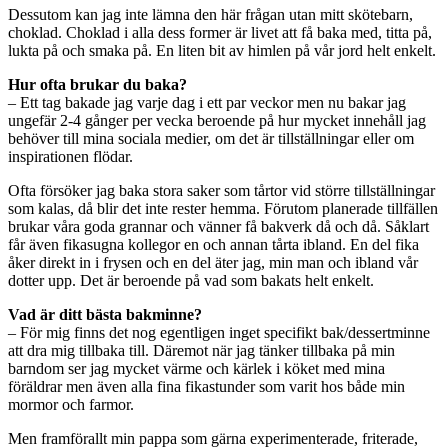
Dessutom kan jag inte lämna den här frågan utan mitt skötebarn,
choklad. Choklad i alla dess former är livet att få baka med, titta på,
lukta på och smaka på. En liten bit av himlen på vår jord helt enkelt.
Hur ofta brukar du baka?
– Ett tag bakade jag varje dag i ett par veckor men nu bakar jag
ungefär 2-4 gånger per vecka beroende på hur mycket innehåll jag
behöver till mina sociala medier, om det är tillställningar eller om
inspirationen flödar.
Ofta försöker jag baka stora saker som tårtor vid större tillställningar
som kalas, då blir det inte rester hemma. Förutom planerade tillfällen
brukar våra goda grannar och vänner få bakverk då och då. Såklart
får även fikasugna kollegor en och annan tårta ibland. En del fika
åker direkt in i frysen och en del äter jag, min man och ibland vår
dotter upp. Det är beroende på vad som bakats helt enkelt.
Vad är ditt bästa bakminne?
– För mig finns det nog egentligen inget specifikt bak/dessertminne
att dra mig tillbaka till. Däremot när jag tänker tillbaka på min
barndom ser jag mycket värme och kärlek i köket med mina
föräldrar men även alla fina fikastunder som varit hos både min
mormor och farmor.
Men framförallt min pappa som gärna experimenterade, friterade,