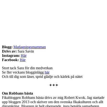
Blogg:
Matlagningsmamman
Drivs av:
Sara Savin
Instagram:
Här
Facebook:
Här
Stort tack Sara för din medverkan
Se fler veckans blogginlägg
här
Och till dig som läser, sprid glädje och kärlek på nätet
✶✶✶
Om Robbans bästa
Fikabloggen Robbans bästa drivs av mig Robert Kwok. Jag startade
upp bloggen 2013 och skriver om den svenska fikakulturen och allt
däromkring. Bloggen är helt oberoende, inga betalda samarbeten