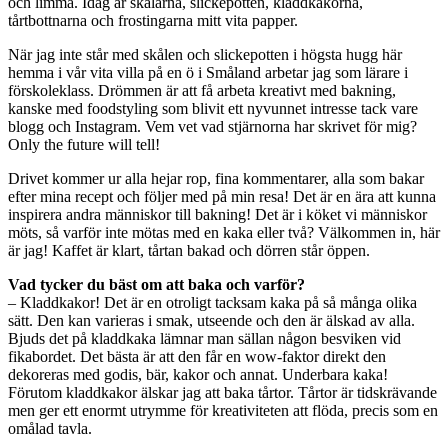
och limma. Idag är skålarna, slickepotten, kladdkakorna,
tårtbottnarna och frostingarna mitt vita papper.
När jag inte står med skålen och slickepotten i högsta hugg här
hemma i vår vita villa på en ö i Småland arbetar jag som lärare i
förskoleklass. Drömmen är att få arbeta kreativt med bakning,
kanske med foodstyling som blivit ett nyvunnet intresse tack vare
blogg och Instagram. Vem vet vad stjärnorna har skrivet för mig?
Only the future will tell!
Drivet kommer ur alla hejar rop, fina kommentarer, alla som bakar
efter mina recept och följer med på min resa! Det är en ära att kunna
inspirera andra människor till bakning! Det är i köket vi människor
möts, så varför inte mötas med en kaka eller två? Välkommen in, här
är jag! Kaffet är klart, tårtan bakad och dörren står öppen.
Vad tycker du bäst om att baka och varför?
– Kladdkakor! Det är en otroligt tacksam kaka på så många olika
sätt. Den kan varieras i smak, utseende och den är älskad av alla.
Bjuds det på kladdkaka lämnar man sällan någon besviken vid
fikabordet. Det bästa är att den får en wow-faktor direkt den
dekoreras med godis, bär, kakor och annat. Underbara kaka!
Förutom kladdkakor älskar jag att baka tårtor. Tårtor är tidskrävande
men ger ett enormt utrymme för kreativiteten att flöda, precis som en
omålad tavla.