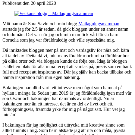
Publicerat den 20 april 2020
Mitt namn är Sara Savin och min blogg
Matlagningsmamman
startade jag för 2,5 år sedan, då gick bloggen under ett annat namn
och domän. Det var när jag och min man fick vårt första barn
Cornelia som jag var föräldraledig och ville sysselsätta mig.
Då inriktades bloggen mer på mat och vardagsliv för nära och kära
att ta del av. Detta då vi, min mans föräldrar och mina föräldrar bor
på olika orter och via bloggen kunde de följa oss. Idag är bloggen
istället en plats för alla mina recept att samlas på, precis som en bank
full med recept att inspireras av. Där jag själv kan backa tillbaka och
hämta inspiration från min egen bakning.
Bakningen har alltid varit ett intresse men något som hamnat på
hyllan i många år. Sedan juni 2019 är jag föräldraledig igen med vår
son Oscar och bakningen har dammats av ordentligt. Nu är
bakningen mer än ett intresse, det är en del av livet och ett,
förhoppningsvis, framtida yrke för mig på något sätt. Hur vet jag
inte än!
I bakningen får jag möjlighet att uttrycka mitt kreativa sinne som
alltid funnits i mig. Som barn älskade jag att rita och måla, pyssla