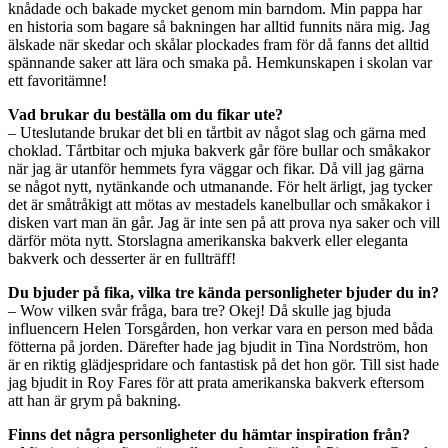
knådade och bakade mycket genom min barndom. Min pappa har
en historia som bagare så bakningen har alltid funnits nära mig. Jag
älskade när skedar och skålar plockades fram för då fanns det alltid
spännande saker att lära och smaka på. Hemkunskapen i skolan var
ett favoritämne!
Vad brukar du beställa om du fikar ute?
– Uteslutande brukar det bli en tårtbit av något slag och gärna med
choklad. Tårtbitar och mjuka bakverk går före bullar och småkakor
när jag är utanför hemmets fyra väggar och fikar. Då vill jag gärna
se något nytt, nytänkande och utmanande. För helt ärligt, jag tycker
det är småtråkigt att mötas av mestadels kanelbullar och småkakor i
disken vart man än går. Jag är inte sen på att prova nya saker och vill
därför möta nytt. Storslagna amerikanska bakverk eller eleganta
bakverk och desserter är en fullträff!
Du bjuder på fika, vilka tre kända personligheter bjuder du in?
– Wow vilken svår fråga, bara tre? Okej! Då skulle jag bjuda
influencern Helen Torsgården, hon verkar vara en person med båda
fötterna på jorden. Därefter hade jag bjudit in Tina Nordström, hon
är en riktig glädjespridare och fantastisk på det hon gör. Till sist hade
jag bjudit in Roy Fares för att prata amerikanska bakverk eftersom
att han är grym på bakning.
Finns det några personligheter du hämtar inspiration från?