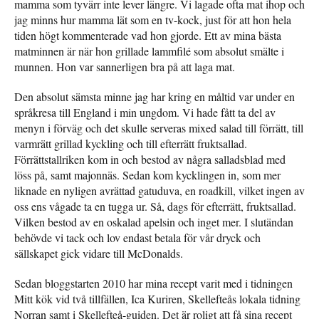
mamma som tyvärr inte lever längre. Vi lagade ofta mat ihop och
jag minns hur mamma lät som en tv-kock, just för att hon hela
tiden högt kommenterade vad hon gjorde. Ett av mina bästa
matminnen är när hon grillade lammfilé som absolut smälte i
munnen. Hon var sannerligen bra på att laga mat.
Den absolut sämsta minne jag har kring en måltid var under en
språkresa till England i min ungdom. Vi hade fått ta del av
menyn i förväg och det skulle serveras mixed salad till förrätt, till
varmrätt grillad kyckling och till efterrätt fruktsallad.
Förrättstallriken kom in och bestod av några salladsblad med
löss på, samt majonnäs. Sedan kom kycklingen in, som mer
liknade en nyligen avrättad gatuduva, en roadkill, vilket ingen av
oss ens vågade ta en tugga ur. Så, dags för efterrätt, fruktsallad.
Vilken bestod av en oskalad apelsin och inget mer. I slutändan
behövde vi tack och lov endast betala för vår dryck och
sällskapet gick vidare till McDonalds.
Sedan bloggstarten 2010 har mina recept varit med i tidningen
Mitt kök vid två tillfällen, Ica Kuriren, Skellefteås lokala tidning
Norran samt i Skellefteå-guiden. Det är roligt att få sina recept