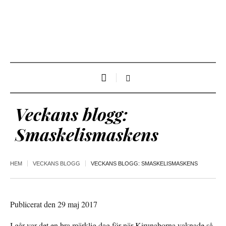
Veckans blogg:
Smaskelismaskens
HEM
VECKANS BLOGG
VECKANS BLOGG: SMASKELISMASKENS
Publicerat den 29 maj 2017
I går var det en bra märklig dag för när Kirunaborna vaknade så