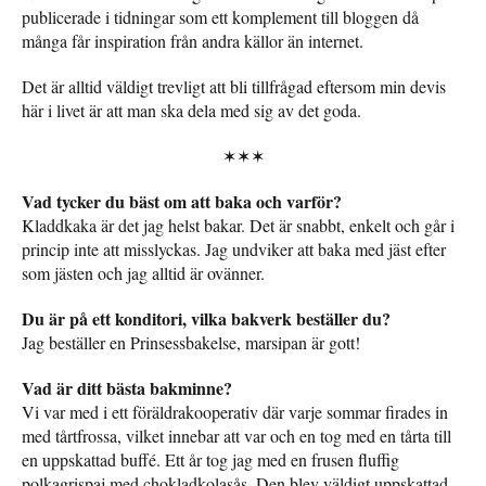
publicerade i tidningar som ett komplement till bloggen då
många får inspiration från andra källor än internet.
Det är alltid väldigt trevligt att bli tillfrågad eftersom min devis
här i livet är att man ska dela med sig av det goda.
✶✶✶
Vad tycker du bäst om att baka och varför?
Kladdkaka är det jag helst bakar. Det är snabbt, enkelt och går i
princip inte att misslyckas. Jag undviker att baka med jäst efter
som jästen och jag alltid är ovänner.
Du är på ett konditori, vilka bakverk beställer du?
Jag beställer en Prinsessbakelse, marsipan är gott!
Vad är ditt bästa bakminne?
Vi var med i ett föräldrakooperativ där varje sommar firades in
med tårtfrossa, vilket innebar att var och en tog med en tårta till
en uppskattad buffé. Ett år tog jag med en frusen fluffig
polkagrispaj med chokladkolasås. Den blev väldigt uppskattad