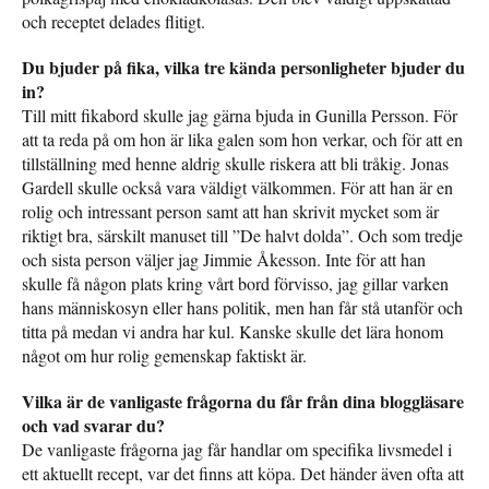
och receptet delades flitigt.
Du bjuder på fika, vilka tre kända personligheter bjuder du
in?
Till mitt fikabord skulle jag gärna bjuda in Gunilla Persson. För
att ta reda på om hon är lika galen som hon verkar, och för att en
tillställning med henne aldrig skulle riskera att bli tråkig. Jonas
Gardell skulle också vara väldigt välkommen. För att han är en
rolig och intressant person samt att han skrivit mycket som är
riktigt bra, särskilt manuset till ”De halvt dolda”. Och som tredje
och sista person väljer jag Jimmie Åkesson. Inte för att han
skulle få någon plats kring vårt bord förvisso, jag gillar varken
hans människosyn eller hans politik, men han får stå utanför och
titta på medan vi andra har kul. Kanske skulle det lära honom
något om hur rolig gemenskap faktiskt är.
Vilka är de vanligaste frågorna du får från dina bloggläsare
och vad svarar du?
De vanligaste frågorna jag får handlar om specifika livsmedel i
ett aktuellt recept, var det finns att köpa. Det händer även ofta att