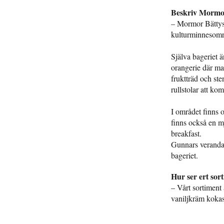
Beskriv Mormor
– Mormor Bättys K
kulturminnesområ
Själva bageriet ä
orangerie där ma
fruktträd och st
rullstolar att ko
I området finns 
finns också en m
breakfast.
Gunnars veranda 
bageriet.
Hur ser ert sor
– Vårt sortiment 
vaniljkräm kokas