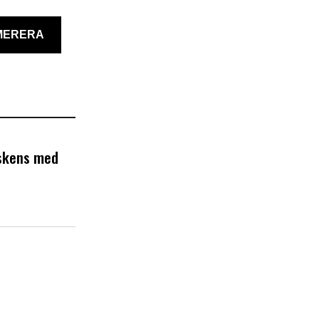
MERERA
skens med