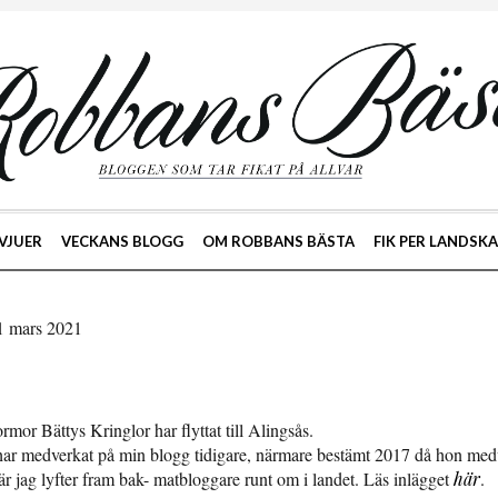
VJUER
VECKANS BLOGG
OM ROBBANS BÄSTA
FIK PER LANDSK
21 mars 2021
mor Bättys Kringlor har flyttat till Alingsås.
har medverkat på min blogg tidigare, närmare bestämt 2017 då hon medv
r jag lyfter fram bak- matbloggare runt om i landet. Läs inlägget
här
.