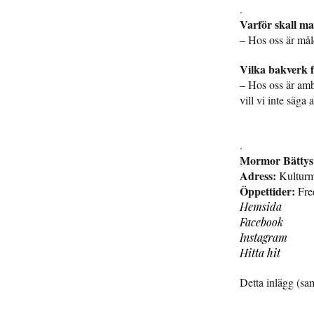
.
Varför skall ma
– Hos oss är måle
Vilka bakverk f
– Hos oss är ambit
vill vi inte säga
.
Mormor Bättys
Adress:
Kulturm
Öppettider:
Fred
Hemsida
Facebook
Instagram
Hitta hit
Detta inlägg (sam