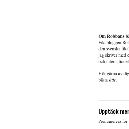
Om Robbans bä
Fikabloggen Rob
den svenska fika
jag skriver med et
och internationel
Hör gärna av dig
bästa
här
.
Upptäck mer
Prenumerera för a