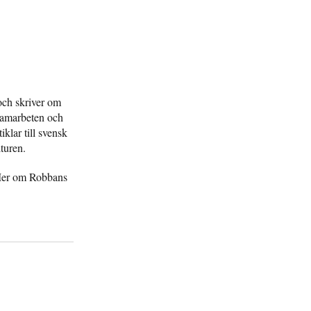
och skriver om
 samarbeten och
iklar till svensk
lturen.
Mer om Robbans