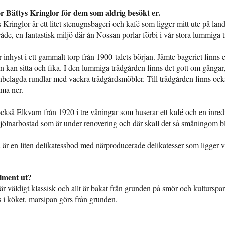
 Bättys Kringlor för dem som aldrig besökt er.
ringlor är ett litet stenugnsbageri och kafé som ligger mitt ute på lande
de, en fantastisk miljö där ån Nossan porlar förbi i vår stora lummiga 
r inhyst i ett gammalt torp från 1900-talets början. Jämte bageriet finns e
n kan sitta och fika. I den lummiga trädgården finns det gott om gångar,
enbelagda rundlar med vackra trädgårdsmöbler. Till trädgården finns ock
mma ner.
också Elkvarn från 1920 i tre våningar som huserar ett kafé och en inre
jölnarbostad som är under renovering och där skall det så småningom bl
är en liten delikatessbod med närproducerade delikatesser som ligger 
timent ut?
är väldigt klassisk och allt är bakat från grunden på smör och kultursp
 i köket, marsipan görs från grunden.