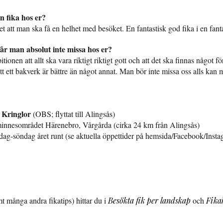
n fika hos er?
t att man ska få en helhet med besöket. En fantastisk god fika i en fanta
år man absolut inte missa hos er?
ionen att allt ska vara riktigt riktigt gott och att det ska finnas något fö
 att ett bakverk är bättre än något annat. Man bör inte missa oss alls kan
 Kringlor
(OBS; flyttat till Alingsås)
innesområdet Härenebro, Vårgårda (cirka 24 km från Alingsås)
ag-söndag året runt (se aktuella öppettider på hemsida/Facebook/Insta
t många andra fikatips) hittar du i
Besökta fik per landskap
och
Fika