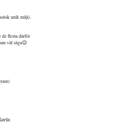
stisk unik miljö.
r de flesta därför
 man väl säga😉
gram)
karta
.