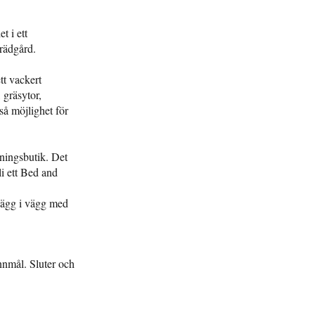
t i ett
trädgård.
tt vackert
 gräsytor,
så möjlighet för
dningsbutik. Det
i ett Bed and
vägg i vägg med
annmål. Sluter och