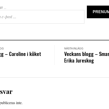
OST …
PRENU
ÄGG
NÄSTA INLÄGG
g – Caroline i köket
Veckans blogg – Sma
Erika Jureskog
 svar
ubliceras inte.