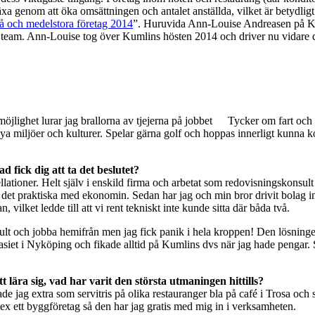
a genom att öka omsättningen och antalet anställda, vilket är betydligt 
å och medelstora företag 2014
”. Huruvida Ann-Louise Andreasen på Kum
ra team. Ann-Louise tog över Kumlins hösten 2014 och driver nu vidare 
möjlighet lurar jag brallorna av tjejerna på jobbet
Tycker om fart och f
ya miljöer och kulturer. Spelar gärna golf och hoppas innerligt kunna k
 fick dig att ta det beslutet?
ellationer. Helt själv i enskild firma och arbetat som redovisningskons
ter det praktiska med ekonomin. Sedan har jag och min bror drivit bolag i
ilket ledde till att vi rent tekniskt inte kunde sitta där båda två.
nsult och jobba hemifrån men jag fick panik i hela kroppen! Den lösninge
asiet i Nyköping och fikade alltid på Kumlins dvs när jag hade pengar. S
 lära sig, vad har varit den största utmaningen hittills?
ade jag extra som servitris på olika restauranger bla på café i Trosa o
ex ett byggföretag så den har jag gratis med mig in i verksamheten.