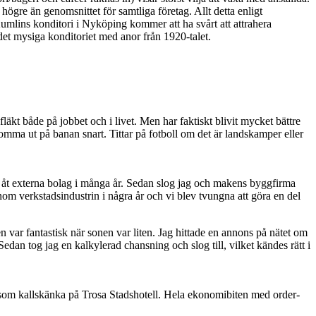
högre än genomsnittet för samtliga företag. Allt detta enligt
lins konditori i Nyköping kommer att ha svårt att attrahera
det mysiga konditoriet med anor från 1920-talet.
läkt både på jobbet och i livet. Men har faktiskt blivit mycket bättre
omma ut på banan snart. Tittar på fotboll om det är landskamper eller
ult åt externa bolag i många år. Sedan slog jag och makens byggfirma
nom verkstadsindustrin i några år och vi blev tvungna att göra en del
n var fantastisk när sonen var liten. Jag hittade en annons på nätet om
edan tog jag en kalkylerad chansning och slog till, vilket kändes rätt i
ch som kallskänka på Trosa Stadshotell. Hela ekonomibiten med order-