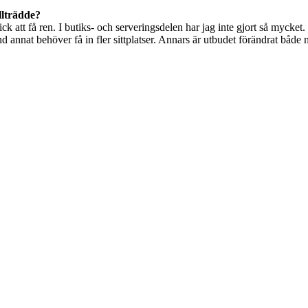
llträdde?
gick att få ren. I butiks- och serveringsdelen har jag inte gjort så mycke
d annat behöver få in fler sittplatser. Annars är utbudet förändrat både nä