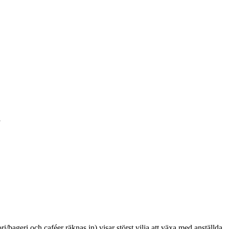
i
i/bageri och caféer räknas in) visar störst vilja att växa med anställda.