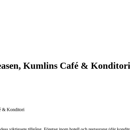
easen, Kumlins Café & Konditor
é & Konditori
ess viktigaste tillgång. Företag inom hotell och restaurang (där konditor