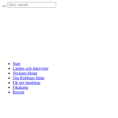
Start
Lästips och intervjuer
Veckans blogg
Om Robbans bästa
Fik per landskap
Fikakarta
Recept