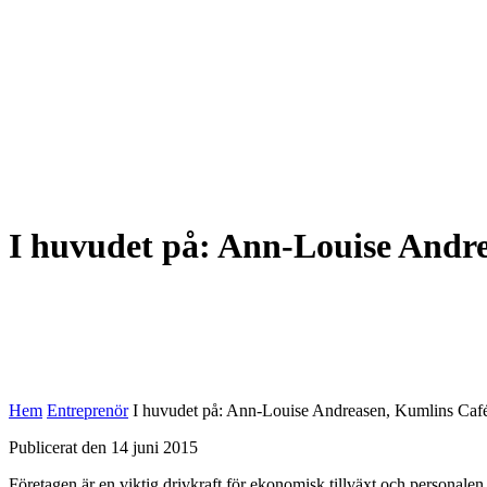
I huvudet på: Ann-Louise Andr
Hem
Entreprenör
I huvudet på: Ann-Louise Andreasen, Kumlins Caf
Publicerat den 14 juni 2015
Företagen är en viktig drivkraft för ekonomisk tillväxt och personalen d