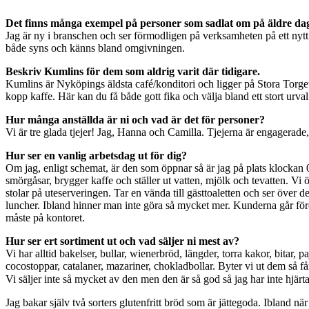
Det finns många exempel på personer som sadlat om på äldre daga
Jag är ny i branschen och ser förmodligen på verksamheten på ett nytt o
både syns och känns bland omgivningen.
Beskriv Kumlins för dem som aldrig varit där tidigare.
Kumlins är Nyköpings äldsta café/konditori och ligger på Stora Torget
kopp kaffe. Här kan du få både gott fika och välja bland ett stort ur
Hur många anställda är ni och vad är det för personer?
Vi är tre glada tjejer! Jag, Hanna och Camilla. Tjejerna är engagerade, 
Hur ser en vanlig arbetsdag ut för dig?
Om jag, enligt schemat, är den som öppnar så är jag på plats klockan 07
smörgåsar, brygger kaffe och ställer ut vatten, mjölk och tevatten. Vi
stolar på uteserveringen. Tar en vända till gästtoaletten och ser över
luncher. Ibland hinner man inte göra så mycket mer. Kunderna går före
måste på kontoret.
Hur ser ert sortiment ut och vad säljer ni mest av?
Vi har alltid bakelser, bullar, wienerbröd, längder, torra kakor, bitar,
cocostoppar, catalaner, mazariner, chokladbollar. Byter vi ut dem så få
Vi säljer inte så mycket av den men den är så god så jag har inte hjärt
Jag bakar själv två sorters glutenfritt bröd som är jättegoda. Ibland nä