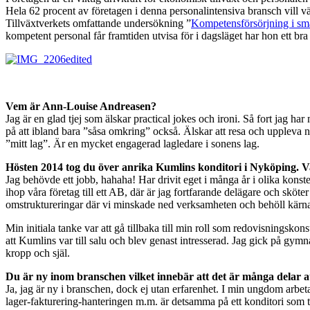
Hela 62 procent av företagen i denna personalintensiva bransch vill väx
Tillväxtverkets omfattande undersökning ”
Kompetensförsörjning i sm
kompetent personal får framtiden utvisa för i dagsläget har hon ett b
Vem är
Ann-Louise Andreasen?
Jag är en glad tjej som älskar practical jokes och ironi. Så fort jag har 
på att ibland bara ”såsa omkring” också. Älskar att resa och uppleva n
”mitt lag”. Är en mycket engagerad lagledare i sonens lag.
Hösten 2014 tog du över anrika Kumlins konditori i Nyköping. Vad
Jag behövde ett jobb, hahaha! Har drivit eget i många år i olika konst
ihop våra företag till ett AB, där är jag fortfarande delägare och skö
omstruktureringar där vi minskade ned verksamheten och behöll kärnan, v
Min initiala tanke var att gå tillbaka till min roll som redovisningsko
att Kumlins var till salu och blev genast intresserad. Jag gick på gymn
kropp och själ.
Du är ny inom branschen vilket innebär att det är många delar att
Ja, jag är ny i branschen, dock ej utan erfarenhet. I min ungdom arbet
lager-fakturering-hanteringen m.m. är detsamma på ett konditori som t