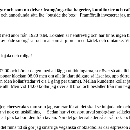
r och som nu driver framgångsrika bagerier, konditorier och café
ch annorlunda sätt, lite ”outside the box”. Framförallt investerar jag m
 med anor från 1920-talet. Lokalen är hemtrevlig och här finns ingen ba
val av både smörgåsar och mat som är gjorda med kärlek och omtanke. Vi l
lojala och roliga!
.00 och börjar dagen med att lägga ut tidningarna, ser över så att allt 
 öppnar klockan 08.00 men om allt är klart tidigare så låser jag upp dör
 den (den kollar/städar vi c:a 1 gång per timme). Mellan kunderna kollar
 allt. Men vid 14.00 kollar jag över allt bröd och beställer från min b
 pajer, cheesecakes mm som jag varierar för att det skall se inbjudande oc
r vi nog en utskällning
Sedan har vi ett stort urval smörgåsar, sallad
a att plocka bort den från tavlan. När det gäller sallader så är vår räk-
r det finns tid så gör jag smarriga veganska chokladbollar där espresson ä