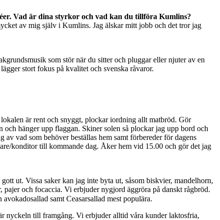
er. Vad är dina styrkor och vad kan du tillföra Kumlins?
ycket av mig själv i Kumlins. Jag älskar mitt jobb och det tror jag
kgrundsmusik som stör när du sitter och pluggar eller njuter av en
ägger stort fokus på kvalitet och svenska råvaror.
i lokalen är rent och snyggt, plockar iordning allt matbröd. Gör
ren och hänger upp flaggan. Skiner solen så plockar jag upp bord och
 jag av vad som behöver beställas hem samt förbereder för dagens
agare/konditor till kommande dag. Åker hem vid 15.00 och gör det jag
h gott ut. Vissa saker kan jag inte byta ut, såsom biskvier, mandelhorn,
er, pajer och focaccia. Vi erbjuder nygjord äggröra på danskt rågbröd.
 och avokadosallad samt Ceasarsallad mest populära.
r nyckeln till framgång. Vi erbjuder alltid våra kunder laktosfria,