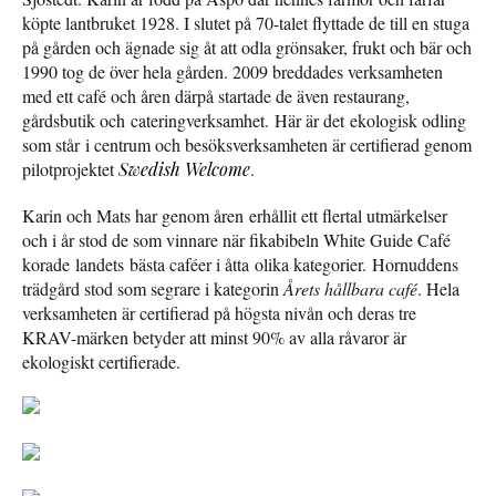
köpte lantbruket 1928. I slutet på 70-talet flyttade de till en stuga
på gården och ägnade sig åt att odla grönsaker, frukt och bär och
1990 tog de över hela gården. 2009 breddades verksamheten
med ett café och åren därpå startade de även restaurang,
gårdsbutik och cateringverksamhet. Här är det ekologisk odling
som står i centrum och besöksverksamheten är certifierad genom
pilotprojektet
Swedish Welcome
.
Karin och Mats har genom åren erhållit ett flertal utmärkelser
och i år stod de som vinnare när fikabibeln White Guide Café
korade landets bästa caféer i åtta olika kategorier. Hornuddens
trädgård stod som segrare i kategorin
Årets hållbara café
. Hela
verksamheten är certifierad på högsta nivån och deras tre
KRAV-märken betyder att minst 90% av alla råvaror är
ekologiskt certifierade.