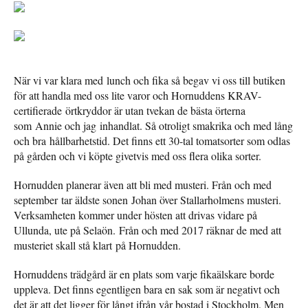
När vi var klara med lunch och fika så begav vi oss till butiken
för att handla med oss lite varor och Hornuddens KRAV-
certifierade örtkryddor är utan tvekan de bästa örterna
som Annie och jag inhandlat. Så otroligt smakrika och med lång
och bra hållbarhetstid. Det finns ett 30-tal tomatsorter som odlas
på gården och vi köpte givetvis med oss flera olika sorter.
Hornudden planerar även att bli med musteri. Från och med
september tar äldste sonen Johan över Stallarholmens musteri.
Verksamheten kommer under hösten att drivas vidare på
Ullunda, ute på Selaön. Från och med 2017 räknar de med att
musteriet skall stå klart på Hornudden.
Hornuddens trädgård är en plats som varje fikaälskare borde
uppleva. Det finns egentligen bara en sak som är negativt och
det är att det ligger för långt ifrån vår bostad i Stockholm. Men