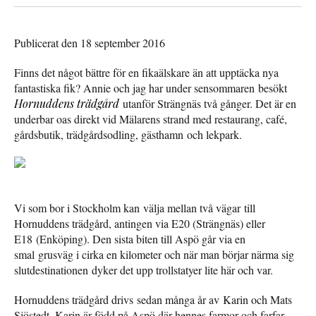
Publicerat den 18 september 2016
Finns det något bättre för en fikaälskare än att upptäcka nya
fantastiska fik? Annie och jag har under sensommaren besökt
Hornuddens trädgård
utanför Strängnäs två gånger. Det är en
underbar oas direkt vid Mälarens strand
med restaurang, café,
gårdsbutik, trädgårdsodling, gästhamn och lekpark.
Vi som bor i Stockholm kan välja mellan två vägar till
Hornuddens trädgård, antingen via E20 (Strängnäs) eller
E18 (Enköping). Den sista biten till Aspö går via en
smal grusväg i cirka en kilometer och när man börjar närma sig
slutdestinationen dyker det upp trollstatyer lite här och var.
Hornuddens trädgård drivs sedan många år av Karin och Mats
Sjöstedt. Karin är född på Aspö där hennes farmor och farfar