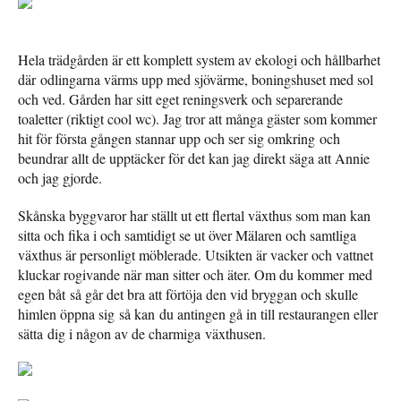
Hela trädgården är ett komplett system av ekologi och hållbarhet
där odlingarna värms upp med sjövärme, boningshuset med sol
och ved. Gården har sitt eget reningsverk och separerande
toaletter (riktigt cool wc). Jag tror att många gäster som kommer
hit för första gången stannar upp och ser sig omkring och
beundrar allt de upptäcker för det kan jag direkt säga att Annie
och jag gjorde.
Skånska byggvaror har ställt ut ett flertal växthus som man kan
sitta och fika i och samtidigt se ut över Mälaren och samtliga
växthus är personligt möblerade. Utsikten är vacker och vattnet
kluckar rogivande när man sitter och äter. Om du kommer med
egen båt så går det bra att förtöja den vid bryggan och skulle
himlen öppna sig så kan du antingen gå in till restaurangen eller
sätta dig i någon av de charmiga växthusen.