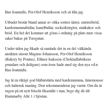
Ilias Ioannidis, Per-Olof Henriksson och så lilla jag.
Utbudet består bland annat av olika sorters tårtor, smörrebröd,
kardemummabullar, kanelbullar, sockerkringlor, småkakor och
bröd. En hel del kommer att göras i ordning på plats men vissa
saker bakas på Torsgatan.
Under tiden jag fikade så ramlade det in en del välkända
ansikten såsom Magnus Johansson, Per-Olof Henriksson
(Bakery by Pontus), Ellinor Isaksson (Chokladfabrikens
grundare och delägare) som även hade med sig den nya vd:n
Ilias Ioannidis.
Jag åt en riktigt god blåbärstårta med kardemumma, limemousse
och italiensk maräng. Den rekommenderar jag varmt. Om du är
sugen på ett nytt fräscht fikaställe i stan, bege dig då till
Hammarby Allé 1 i Sjöstan.