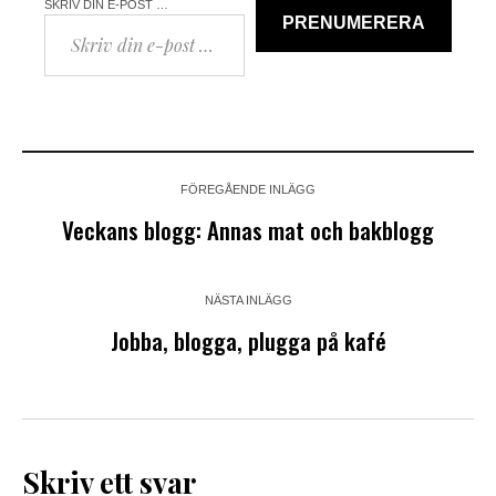
SKRIV DIN E-POST …
PRENUMERERA
FÖREGÅENDE INLÄGG
Veckans blogg: Annas mat och bakblogg
NÄSTA INLÄGG
Jobba, blogga, plugga på kafé
Skriv ett svar