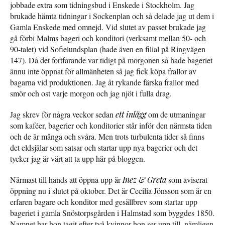
jobbade extra som tidningsbud i Enskede i Stockholm. Jag
brukade hämta tidningar i Sockenplan och så delade jag ut dem i
Gamla Enskede med omnejd. Vid slutet av passet brukade jag
gå förbi Malms bageri och konditori (verksamt mellan 50- och
90-talet) vid Sofielundsplan (hade även en filial på Ringvägen
147). Då det fortfarande var tidigt på morgonen så hade bageriet
ännu inte öppnat för allmänheten så jag fick köpa frallor av
bagarna vid produktionen. Jag åt rykande färska frallor med
smör och ost varje morgon och jag njöt i fulla drag.
Jag skrev för några veckor sedan
ett inlägg
om de utmaningar
som kaféer, bagerier och konditorier står inför den närmsta tiden
och de är många och svåra. Men trots turbulenta tider så finns
det eldsjälar som satsar och startar upp nya bagerier och det
tycker jag är värt att ta upp här på bloggen.
Närmast till hands att öppna upp är
Inez & Greta
som aviserat
öppning nu i slutet på oktober. Det är Cecilia Jönsson som är en
erfaren bagare och konditor med gesällbrev som startar upp
bageriet i gamla Snöstorpsgården i Halmstad som byggdes 1850.
Namnet har hon tagit efter två kvinnor hon ser upp till, nämligen