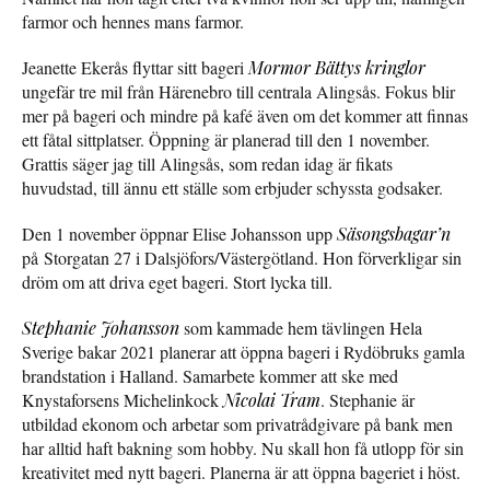
farmor och hennes mans farmor.
Jeanette Ekerås flyttar sitt bageri
Mormor Bättys kringlor
ungefär tre mil från Härenebro till centrala Alingsås. Fokus blir
mer på bageri och mindre på kafé även om det kommer att finnas
ett fåtal sittplatser. Öppning är planerad till den 1 november.
Grattis säger jag till Alingsås, som redan idag är fikats
huvudstad, till ännu ett ställe som erbjuder schyssta godsaker.
Den 1 november öppnar Elise Johansson upp
Säsongsbagar’n
på Storgatan 27 i Dalsjöfors/Västergötland. Hon förverkligar sin
dröm om att driva eget bageri. Stort lycka till.
Stephanie Johansson
som kammade hem tävlingen Hela
Sverige bakar 2021 planerar att öppna bageri i Rydöbruks gamla
brandstation i Halland. Samarbete kommer att ske med
Knystaforsens Michelinkock
Nicolai Tram
. Stephanie är
utbildad ekonom och arbetar som privatrådgivare på bank men
har alltid haft bakning som hobby. Nu skall hon få utlopp för sin
kreativitet med nytt bageri. Planerna är att öppna bageriet i höst.