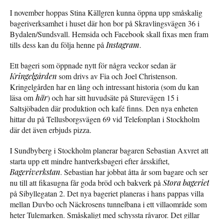
I november hoppas Stina Källgren kunna öppna upp småskalig
bageriverksamhet i huset där hon bor på Skravlingsvägen 36 i
Bydalen/Sundsvall. Hemsida och Facebook skall fixas men fram
tills dess kan du följa henne på
Instagram
.
Ett bageri som öppnade nytt för några veckor sedan är
Kringelgården
som drivs av Fia och Joel Christenson.
Kringelgården har en lång och intressant historia (som du kan
läsa om
här
) och har sitt huvudsäte på Sturevägen 15 i
Saltsjöbaden där produktion och kafé finns. Den nya enheten
hittar du på Tellusborgsvägen 69 vid Telefonplan i Stockholm
där det även erbjuds pizza.
I Sundbyberg i Stockholm planerar bagaren Sebastian Axvret att
starta upp ett mindre hantverksbageri efter årsskiftet,
Bageriverkstan
. Sebastian har jobbat åtta år som bagare och ser
nu till att fikasugna får goda bröd och bakverk på
Stora bageriet
på Sibyllegatan 2. Det nya bageriet planeras i hans pappas villa
mellan Duvbo och Näckrosens tunnelbana i ett villaområde som
heter Tulemarken. Småskaligt med schyssta råvaror. Det gillar