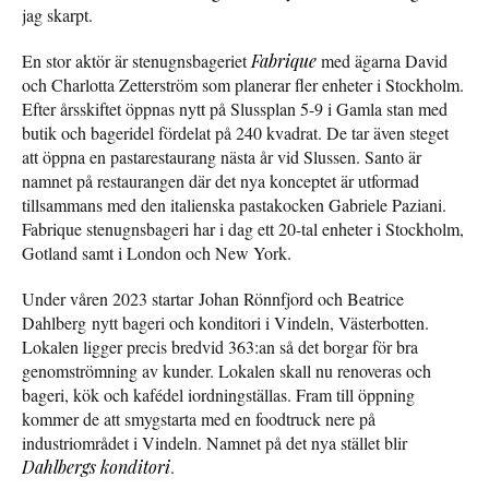
jag skarpt.
En stor aktör är stenugnsbageriet
Fabrique
med ägarna David
och Charlotta Zetterström som planerar fler enheter i Stockholm.
Efter årsskiftet öppnas nytt på Slussplan 5-9 i Gamla stan med
butik och bageridel fördelat på 240 kvadrat. De tar även steget
att öppna en pastarestaurang nästa år vid Slussen. Santo är
namnet på restaurangen där det nya konceptet är utformad
tillsammans med den italienska pastakocken Gabriele Paziani.
Fabrique stenugnsbageri har i dag ett 20-tal enheter i Stockholm,
Gotland samt i London och New York.
Under våren 2023 startar Johan Rönnfjord och Beatrice
Dahlberg nytt bageri och konditori i Vindeln, Västerbotten.
Lokalen ligger precis bredvid 363:an så det borgar för bra
genomströmning av kunder. Lokalen skall nu renoveras och
bageri, kök och kafédel iordningställas. Fram till öppning
kommer de att smygstarta med en foodtruck nere på
industriområdet i Vindeln. Namnet på det nya stället blir
Dahlbergs konditori
.