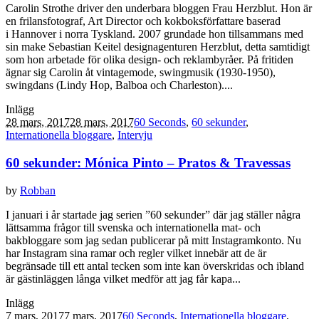
Carolin Strothe driver den underbara bloggen Frau Herzblut. Hon är
en frilansfotograf, Art Director och kokboksförfattare baserad
i Hannover i norra Tyskland. 2007 grundade hon tillsammans med
sin make Sebastian Keitel designagenturen Herzblut, detta samtidigt
som hon arbetade för olika design- och reklambyråer. På fritiden
ägnar sig Carolin åt vintagemode, swingmusik (1930-1950),
swingdans (Lindy Hop, Balboa och Charleston)....
Inlägg
28 mars, 2017
28 mars, 2017
60 Seconds
,
60 sekunder
,
Internationella bloggare
,
Intervju
60 sekunder: Mónica Pinto – Pratos & Travessas
by
Robban
I januari i år startade jag serien ”60 sekunder” där jag ställer några
lättsamma frågor till svenska och internationella mat- och
bakbloggare som jag sedan publicerar på mitt Instagramkonto. Nu
har Instagram sina ramar och regler vilket innebär att de är
begränsade till ett antal tecken som inte kan överskridas och ibland
är gästinläggen långa vilket medför att jag får kapa...
Inlägg
7 mars, 2017
7 mars, 2017
60 Seconds
,
Internationella bloggare
,