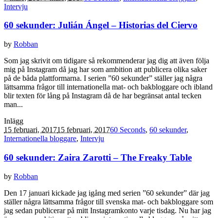
Intervju
60 sekunder: Julián Ángel – Historias del Ciervo
by
Robban
Som jag skrivit om tidigare så rekommenderar jag dig att även följa
mig på Instagram då jag har som ambition att publicera olika saker
på de båda plattformarna. I serien ”60 sekunder” ställer jag några
lättsamma frågor till internationella mat- och bakbloggare och ibland
blir texten för lång på Instagram då de har begränsat antal tecken
man...
Inlägg
15 februari, 2017
15 februari, 2017
60 Seconds
,
60 sekunder
,
Internationella bloggare
,
Intervju
60 sekunder: Zaira Zarotti – The Freaky Table
by
Robban
Den 17 januari kickade jag igång med serien ”60 sekunder” där jag
ställer några lättsamma frågor till svenska mat- och bakbloggare som
jag sedan publicerar på mitt Instagramkonto varje tisdag. Nu har jag