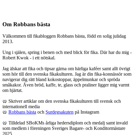
Om Robbans bästa
Välkommen till fikabloggen Robbans bästa, född en solig julidag
2013.
Ung i själen, spring i benen och med blick för fika. Där har du mig -
Robert Kwok - i ett nötskal.
Jag älskar att fika och tipsar gärna om härliga kaféer samt allt övrigt
som hör till den svenska fikakulturen. Jag är din fika-konnässör som
navigerar dig rätt bland kokostoppar, äppelmunkar och spröda
småkakor. Även bröd, kaffe, te, glass och praliner ligger mig varmt
om hjärtat.
🥨 Skriver artiklar om den svenska fikakulturen till svensk och
internationell media
🥨
Robbans bästa
och
Surdegsakuten
på Instagram
🥨 Tilldelad SBoKMs årliga hedersdiplom och medalj samt invald
som medlem i föreningen Sveriges Bagare- och Konditormästare
2025