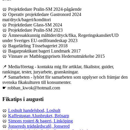
🥨 Projektledare Pralin-SM 2024-pågående
🥨 Operativ projektledare Gastronord 2024
mat/dryck/bageri/konditori
🥨 Projektledare Glass-SM 2024
🥨 Projektledare Pralin-SM 2023
🥨 Ämnessakkunnig måltider/dryck/fika, Regeringskansliet/UD
under Sveriges EU-ordförandeskap 2023
🥨 Bagarlärling Tössebageriet 2018
🥨 Bagarpraktikant bageri Lundmark 2017
🥨 Vinnare av Matbloggsprisets Hedersutmärkelse 2015
📌 Media/företag - kontakta mig för artiklar, fikalistor, guider,
rankingar, tester, juryarbete, granskningar.
📌 Samarbeten - lyhört för samarbeten som upplyser och främjar den
svenska fikakulturen till konsumenter.
☛ robban_kwok@hotmail.com
Fikatips i augusti
🥨
Loshult handelsbod, Loshult
🥨
Kaffestugan Alunbruket, Brösarp
🥨
Simons rosteri & bageri, Linköping
🥨
Jonsereds trädgårdscafé, Jonsered