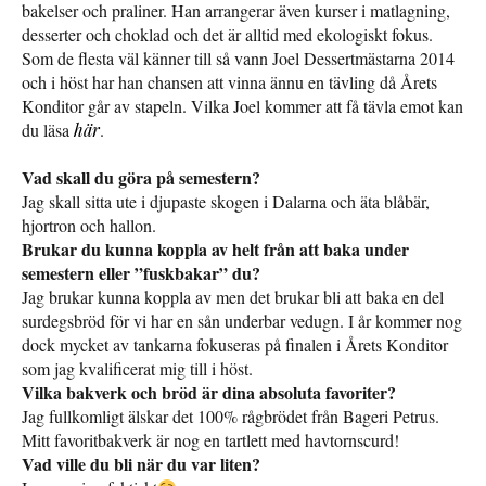
bakelser och praliner. Han arrangerar även kurser i matlagning,
desserter och choklad och det är alltid med ekologiskt fokus.
Som de flesta väl känner till så vann Joel Dessertmästarna 2014
och i höst har han chansen att vinna ännu en tävling då Årets
Konditor går av stapeln. Vilka Joel kommer att få tävla emot kan
du läsa
här
.
Vad skall du göra på semestern?
Jag skall sitta ute i djupaste skogen i Dalarna och äta blåbär,
hjortron och hallon.
Brukar du kunna koppla av helt från att baka under
semestern eller ”fuskbakar” du?
Jag brukar kunna koppla av men det brukar bli att baka en del
surdegsbröd för vi har en sån underbar vedugn. I år kommer nog
dock mycket av tankarna fokuseras på finalen i Årets Konditor
som jag kvalificerat mig till i höst.
Vilka bakverk och bröd är dina absoluta favoriter?
Jag fullkomligt älskar det 100% rågbrödet från Bageri Petrus.
Mitt favoritbakverk är nog en tartlett med havtornscurd!
Vad ville du bli när du var liten?