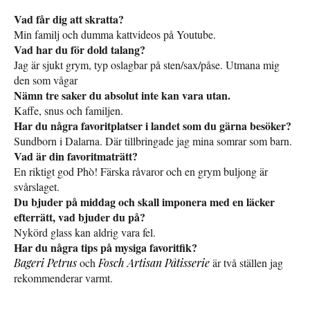
Vad får dig att skratta?
Min familj och dumma kattvideos på Youtube.
Vad har du för dold talang?
Jag är sjukt grym, typ oslagbar på sten/sax/påse. Utmana mig
den som vågar
Nämn tre saker du absolut inte kan vara utan.
Kaffe, snus och familjen.
Har du några favoritplatser i landet som du gärna besöker?
Sundborn i Dalarna. Där tillbringade jag mina somrar som barn.
Vad är din favoritmaträtt?
En riktigt god Phò! Färska råvaror och en grym buljong är
svårslaget.
Du bjuder på middag och skall imponera med en läcker
efterrätt, vad bjuder du på?
Nykörd glass kan aldrig vara fel.
Har du några tips på mysiga favoritfik?
Bageri Petrus
och
Fosch Artisan Pâtisserie
är två ställen jag
rekommenderar varmt.