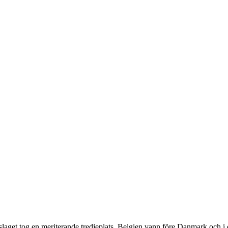
aget tog en meriterande tredjeplats. Belgien vann före Danmark och i 