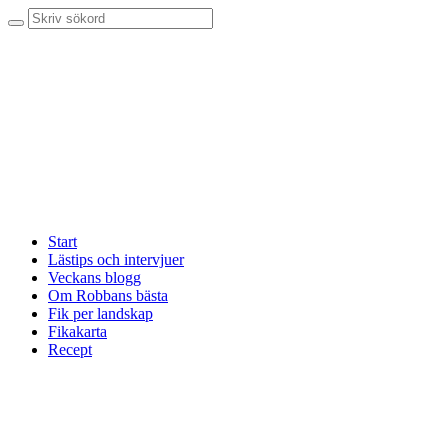
Start
Lästips och intervjuer
Veckans blogg
Om Robbans bästa
Fik per landskap
Fikakarta
Recept