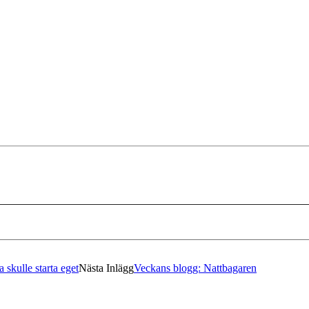
skulle starta eget
Nästa Inlägg
Veckans blogg: Nattbagaren