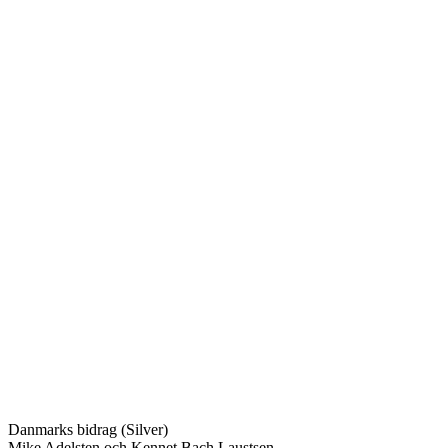
Danmarks bidrag (Silver)
Mike Adelsten och Kennet Bach Laustsen