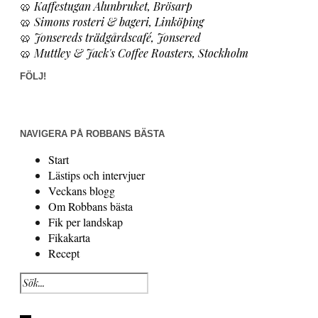
🥨
Kaffestugan Alunbruket, Brösarp
🥨
Simons rosteri & bageri, Linköping
🥨
Jonsereds trädgårdscafé, Jonsered
🥨
Muttley & Jack's Coffee Roasters, Stockholm
FÖLJ!
NAVIGERA PÅ ROBBANS BÄSTA
Start
Lästips och intervjuer
Veckans blogg
Om Robbans bästa
Fik per landskap
Fikakarta
Recept