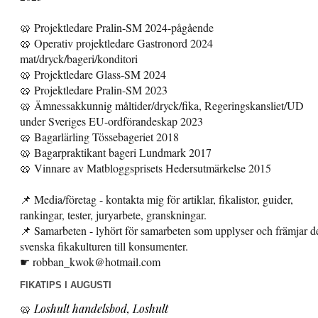
🥨 Projektledare Pralin-SM 2024-pågående
🥨 Operativ projektledare Gastronord 2024
mat/dryck/bageri/konditori
🥨 Projektledare Glass-SM 2024
🥨 Projektledare Pralin-SM 2023
🥨 Ämnessakkunnig måltider/dryck/fika, Regeringskansliet/UD
under Sveriges EU-ordförandeskap 2023
🥨 Bagarlärling Tössebageriet 2018
🥨 Bagarpraktikant bageri Lundmark 2017
🥨 Vinnare av Matbloggsprisets Hedersutmärkelse 2015
📌 Media/företag - kontakta mig för artiklar, fikalistor, guider,
rankingar, tester, juryarbete, granskningar.
📌 Samarbeten - lyhört för samarbeten som upplyser och främjar d
svenska fikakulturen till konsumenter.
☛ robban_kwok@hotmail.com
FIKATIPS I AUGUSTI
🥨
Loshult handelsbod, Loshult