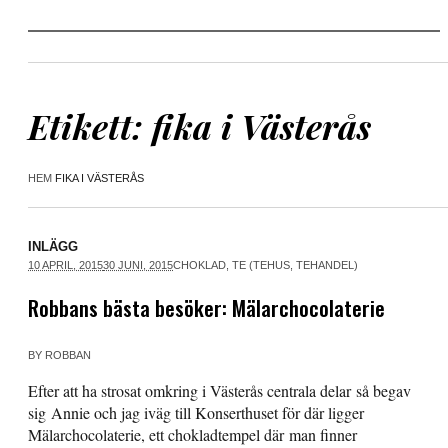
Etikett:
fika i Västerås
HEM
FIKA I VÄSTERÅS
INLÄGG
10 APRIL, 2015
30 JUNI, 2015
CHOKLAD
,
TE (TEHUS, TEHANDEL)
Robbans bästa besöker: Mälarchocolaterie
BY
ROBBAN
Efter att ha strosat omkring i Västerås centrala delar så begav
sig Annie och jag iväg till Konserthuset för där ligger
Mälarchocolaterie, ett chokladtempel där man finner