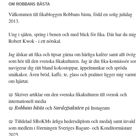
OM ROBBANS BÄSTA
Välkommen till fikabloggen Robbans bästa, född en solig julidag
2013.
Ung i själen, spring i benen och med blick för fika. Där har du mig
Robert Kwok - i ett nötskal.
Jag älskar att fika och tipsar gärna om härliga kaféer samt allt övrig
som hör till den svenska fikakulturen. Jag är din fika-konnässör s
navigerar dig rätt bland kokostoppar, äppelmunkar och spröda
småkakor. Även bröd, kaffe, te, glass och praliner ligger mig varmt
om hjärtat.
🥨 Skriver artiklar om den svenska fikakulturen till svensk och
internationell media
🥨
Robbans bästa
och
Surdegsakuten
på Instagram
🥨 Tilldelad SBoKMs årliga hedersdiplom och medalj samt invald
som medlem i föreningen Sveriges Bagare- och Konditormästare
2025