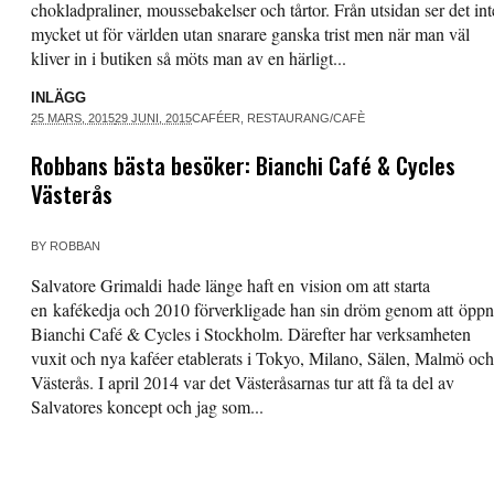
chokladpraliner, moussebakelser och tårtor. Från utsidan ser det int
mycket ut för världen utan snarare ganska trist men när man väl
kliver in i butiken så möts man av en härligt...
INLÄGG
25 MARS, 2015
29 JUNI, 2015
CAFÉER
,
RESTAURANG/CAFÈ
Robbans bästa besöker: Bianchi Café & Cycles
Västerås
BY
ROBBAN
Salvatore Grimaldi hade länge haft en vision om att starta
en kafékedja och 2010 förverkligade han sin dröm genom att öpp
Bianchi Café & Cycles i Stockholm. Därefter har verksamheten
vuxit och nya kaféer etablerats i Tokyo, Milano, Sälen, Malmö och
Västerås. I april 2014 var det Västeråsarnas tur att få ta del av
Salvatores koncept och jag som...