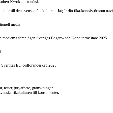
Robert Kwok - i ett nötskal.
t som hör till den svenska fikakulturen. Jag är din fika-konnässör som n
ationell media
m medlem i föreningen Sveriges Bagare- och Konditormästare 2025
i
r Sveriges EU-ordförandeskap 2023
r, tester, juryarbete, granskningar.
venska fikakulturen till konsumenter.