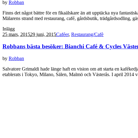
by
Robban
Finns det något bättre för en fikaälskare än att upptäcka nya fantast
Mälarens strand med restaurang, café, gårdsbutik, trädgårdsodling, gä
Inlägg
25 mars, 2015
29 juni, 2015
Caféer
,
Restaurang/Cafè
Robbans bästa besöker: Bianchi Café & Cycles Väste
by
Robban
Salvatore Grimaldi hade länge haft en vision om att starta en kafék
etablerats i Tokyo, Milano, Sälen, Malmö och Västerås. I april 2014 va