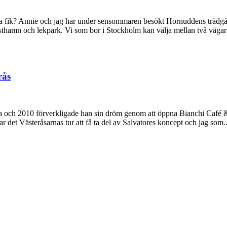
iska fik? Annie och jag har under sensommaren besökt Hornuddens trädgå
sthamn och lekpark. Vi som bor i Stockholm kan välja mellan två vägar 
rås
edja och 2010 förverkligade han sin dröm genom att öppna Bianchi Café 
r det Västeråsarnas tur att få ta del av Salvatores koncept och jag som..