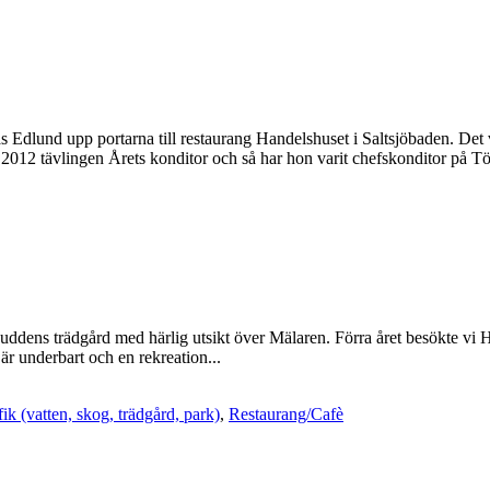
dlund upp portarna till restaurang Handelshuset i Saltsjöbaden. Det v
 2012 tävlingen Årets konditor och så har hon varit chefskonditor på Tös
rnuddens trädgård med härlig utsikt över Mälaren. Förra året besökte vi
r underbart och en rekreation...
ik (vatten, skog, trädgård, park)
,
Restaurang/Cafè