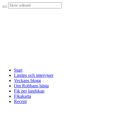
Start
Lästips och intervjuer
Veckans blogg
Om Robbans bästa
Fik per landskap
Fikakarta
Recept