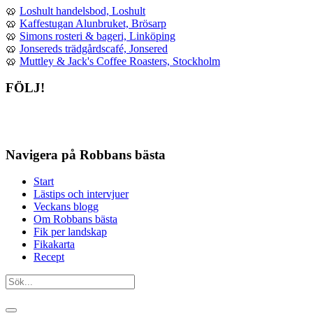
🥨
Loshult handelsbod, Loshult
🥨
Kaffestugan Alunbruket, Brösarp
🥨
Simons rosteri & bageri, Linköping
🥨
Jonsereds trädgårdscafé, Jonsered
🥨
Muttley & Jack's Coffee Roasters, Stockholm
FÖLJ!
Navigera på Robbans bästa
Start
Lästips och intervjuer
Veckans blogg
Om Robbans bästa
Fik per landskap
Fikakarta
Recept