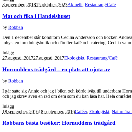
8 november, 2018
15 oktober, 2023
Aktuellt
,
Restaurang/Cafè
Mat och fika i Handelshuset
by
Robban
Den 1 december slår konditorn Cecilia Andersson och kocken Andreas E
inhyst en inredningsbutik och därefter kafé och catering. Cecilia vann
Inlägg
27 augusti, 2017
27 augusti, 2017
Ekologiskt
,
Restaurang/Cafè
Hornuddens trädgård – en plats att njuta av
by
Robban
I går satte sig Annie och jag i bilen och körde iväg till underbara Ho
och jag skrev även en rad om dem som du kan läsa här. Hela området ä
Inlägg
18 september, 2016
18 september, 2016
Caféer
,
Ekologiskt
,
Naturnära f
Robbans bästa besöker: Hornuddens trädgård