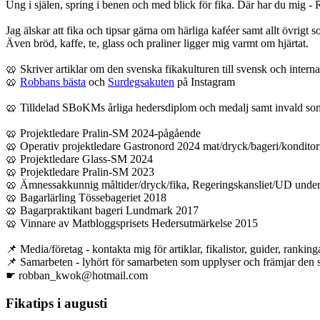
Ung i själen, spring i benen och med blick för fika. Där har du mig - 
Jag älskar att fika och tipsar gärna om härliga kaféer samt allt övrig
Även bröd, kaffe, te, glass och praliner ligger mig varmt om hjärtat.
🥨 Skriver artiklar om den svenska fikakulturen till svensk och intern
🥨
Robbans bästa
och
Surdegsakuten
på Instagram
🥨 Tilldelad SBoKMs årliga hedersdiplom och medalj samt invald so
🥨 Projektledare Pralin-SM 2024-pågående
🥨 Operativ projektledare Gastronord 2024 mat/dryck/bageri/konditor
🥨 Projektledare Glass-SM 2024
🥨 Projektledare Pralin-SM 2023
🥨 Ämnessakkunnig måltider/dryck/fika, Regeringskansliet/UD unde
🥨 Bagarlärling Tössebageriet 2018
🥨 Bagarpraktikant bageri Lundmark 2017
🥨 Vinnare av Matbloggsprisets Hedersutmärkelse 2015
📌 Media/företag - kontakta mig för artiklar, fikalistor, guider, rankinga
📌 Samarbeten - lyhört för samarbeten som upplyser och främjar den s
☛ robban_kwok@hotmail.com
Fikatips i augusti