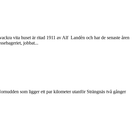
ackra vita huset är ritad 1911 av Alf Landèn och har de senaste åren
sebageriet, jobbat...
 Hornudden som ligger ett par kilometer utanför Strängnäs två gånger