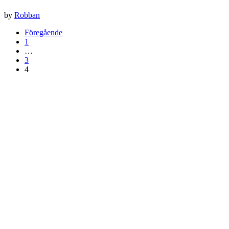
by
Robban
Föregående
1
…
3
4