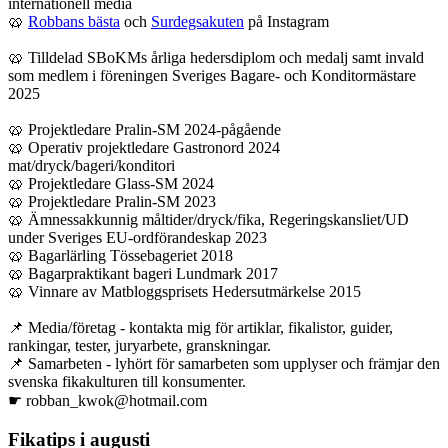
internationell media
🥨
Robbans bästa
och
Surdegsakuten
på Instagram
🥨 Tilldelad SBoKMs årliga hedersdiplom och medalj samt invald
som medlem i föreningen Sveriges Bagare- och Konditormästare
2025
🥨 Projektledare Pralin-SM 2024-pågående
🥨 Operativ projektledare Gastronord 2024
mat/dryck/bageri/konditori
🥨 Projektledare Glass-SM 2024
🥨 Projektledare Pralin-SM 2023
🥨 Ämnessakkunnig måltider/dryck/fika, Regeringskansliet/UD
under Sveriges EU-ordförandeskap 2023
🥨 Bagarlärling Tössebageriet 2018
🥨 Bagarpraktikant bageri Lundmark 2017
🥨 Vinnare av Matbloggsprisets Hedersutmärkelse 2015
📌 Media/företag - kontakta mig för artiklar, fikalistor, guider,
rankingar, tester, juryarbete, granskningar.
📌 Samarbeten - lyhört för samarbeten som upplyser och främjar den
svenska fikakulturen till konsumenter.
☛ robban_kwok@hotmail.com
Fikatips i augusti