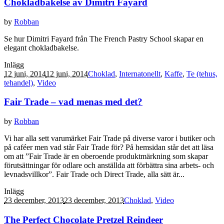
Chokladbakelse av Dimitri Fayard
by
Robban
Se hur Dimitri Fayard från The French Pastry School skapar en
elegant chokladbakelse.
Inlägg
12 juni, 2014
12 juni, 2014
Choklad
,
Internatonellt
,
Kaffe
,
Te (tehus,
tehandel)
,
Video
Fair Trade – vad menas med det?
by
Robban
Vi har alla sett varumärket Fair Trade på diverse varor i butiker och
på caféer men vad står Fair Trade för? På hemsidan står det att läsa
om att ”Fair Trade är en oberoende produktmärkning som skapar
förutsättningar för odlare och anställda att förbättra sina arbets- och
levnadsvillkor”. Fair Trade och Direct Trade, alla sätt är...
Inlägg
23 december, 2013
23 december, 2013
Choklad
,
Video
The Perfect Chocolate Pretzel Reindeer