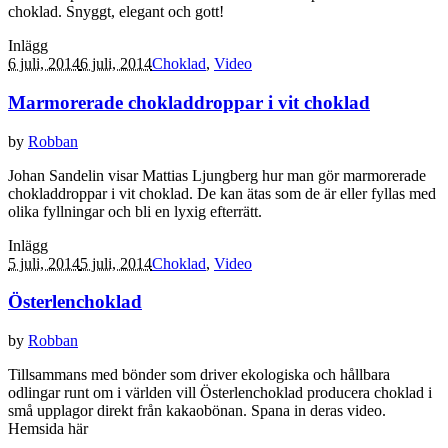
choklad. Snyggt, elegant och gott!
Inlägg
6 juli, 2014
6 juli, 2014
Choklad
,
Video
Marmorerade chokladdroppar i vit choklad
by
Robban
Johan Sandelin visar Mattias Ljungberg hur man gör marmorerade
chokladdroppar i vit choklad. De kan ätas som de är eller fyllas med
olika fyllningar och bli en lyxig efterrätt.
Inlägg
5 juli, 2014
5 juli, 2014
Choklad
,
Video
Österlenchoklad
by
Robban
Tillsammans med bönder som driver ekologiska och hållbara
odlingar runt om i världen vill Österlenchoklad producera choklad i
små upplagor direkt från kakaobönan. Spana in deras video.
Hemsida här