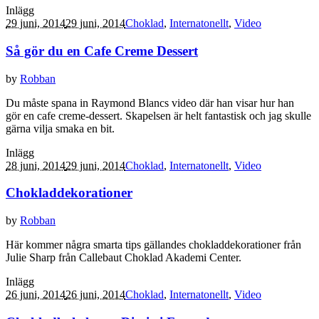
Inlägg
29 juni, 2014
29 juni, 2014
Choklad
,
Internatonellt
,
Video
Så gör du en Cafe Creme Dessert
by
Robban
Du måste spana in Raymond Blancs video där han visar hur han
gör en cafe creme-dessert. Skapelsen är helt fantastisk och jag skulle
gärna vilja smaka en bit.
Inlägg
28 juni, 2014
29 juni, 2014
Choklad
,
Internatonellt
,
Video
Chokladdekorationer
by
Robban
Här kommer några smarta tips gällandes chokladdekorationer från
Julie Sharp från Callebaut Choklad Akademi Center.
Inlägg
26 juni, 2014
26 juni, 2014
Choklad
,
Internatonellt
,
Video