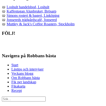
🥨
Loshult handelsbod, Loshult
🥨
Kaffestugan Alunbruket, Brösarp
🥨
Simons rosteri & bageri, Linköping
🥨
Jonsereds trädgårdscafé, Jonsered
🥨
Muttley & Jack's Coffee Roasters, Stockholm
FÖLJ!
Navigera på Robbans bästa
Start
Lästips och intervjuer
Veckans blogg
Om Robbans bästa
Fik per landskap
Fikakarta
Recept