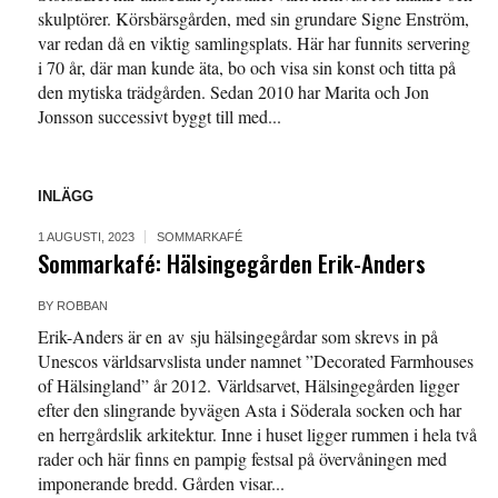
skulptörer. Körsbärsgården, med sin grundare Signe Enström,
var redan då en viktig samlingsplats. Här har funnits servering
i 70 år, där man kunde äta, bo och visa sin konst och titta på
den mytiska trädgården. Sedan 2010 har Marita och Jon
Jonsson successivt byggt till med...
INLÄGG
1 AUGUSTI, 2023
SOMMARKAFÉ
Sommarkafé: Hälsingegården Erik-Anders
BY
ROBBAN
Erik-Anders är en av sju hälsingegårdar som skrevs in på
Unescos världsarvslista under namnet ”Decorated Farmhouses
of Hälsingland” år 2012. Världsarvet, Hälsingegården ligger
efter den slingrande byvägen Asta i Söderala socken och har
en herrgårdslik arkitektur. Inne i huset ligger rummen i hela två
rader och här finns en pampig festsal på övervåningen med
imponerande bredd. Gården visar...