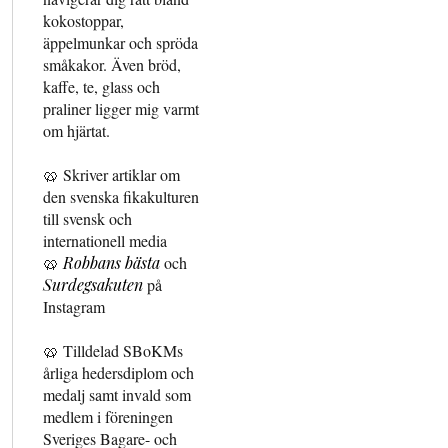
kokostoppar,
äppelmunkar och spröda
småkakor. Även bröd,
kaffe, te, glass och
praliner ligger mig varmt
om hjärtat.
🥨 Skriver artiklar om
den svenska fikakulturen
till svensk och
internationell media
🥨
Robbans bästa
och
Surdegsakuten
på
Instagram
🥨 Tilldelad SBoKMs
årliga hedersdiplom och
medalj samt invald som
medlem i föreningen
Sveriges Bagare- och