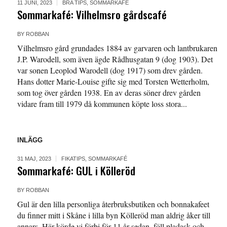
11 JUNI, 2023
BRA TIPS
,
SOMMARKAFÉ
Sommarkafé: Vilhelmsro gårdscafé
BY
ROBBAN
Vilhelmsro gård grundades 1884 av garvaren och lantbrukaren
J.P. Warodell, som även ägde Rådhusgatan 9 (dog 1903). Det
var sonen Leoplod Warodell (dog 1917) som drev gården.
Hans dotter Marie-Louise gifte sig med Torsten Wetterholm,
som tog över gården 1938. En av deras söner drev gården
vidare fram till 1979 då kommunen köpte loss stora...
INLÄGG
31 MAJ, 2023
FIKATIPS
,
SOMMARKAFÉ
Sommarkafé: GUL i Kölleröd
BY
ROBBAN
Gul är den lilla personliga återbruksbutiken och bonnakafeet
du finner mitt i Skåne i lilla byn Kölleröd man aldrig åker till
annars. Här körde vi förbi för 11 år sedan, föll pladask och