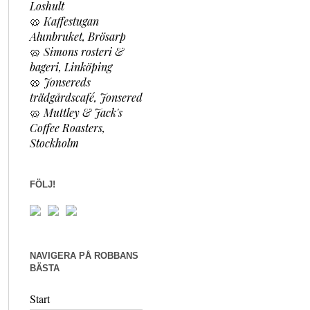
Loshult
🥨
Kaffestugan
Alunbruket, Brösarp
🥨
Simons rosteri &
bageri, Linköping
🥨
Jonsereds
trädgårdscafé, Jonsered
🥨
Muttley & Jack's
Coffee Roasters,
Stockholm
FÖLJ!
NAVIGERA PÅ ROBBANS
BÄSTA
Start