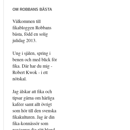
OM ROBBANS BÄSTA
Välkommen till
fikabloggen Robbans
bästa, född en solig
julidag 2013.
Ung i själen, spring i
benen och med blick för
fika. Där har du mig -
Robert Kwok - i ett
nötskal.
Jag älskar att fika och
tipsar gärna om härliga
kaféer samt allt övrigt
som hör till den svenska
fikakulturen. Jag är din
fika-konnässör som
navigerar dig rätt bland