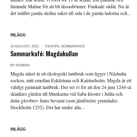
lämnade Malme för att bli låssasbönner. Funkade sådär. Nu är
det istället gamla sledna saker till salu i de gamla ladorna och...
INLÄGG
23 AUGUSTI, 2022
FIKATIPS
,
SOMMARKAFÉ
Sommarkafé: Magdakullan
BY
ROBBAN
Magda säteri är ett ekologiskt lantbruk som ligger i Näshulta
socken, mitt emellan Eskilstuna och Katrineholm. Magda är ett
väldigt gammalt lantbruk. Det vet vi för att den 24 juni 1244 så
skänktes gården till Munkarna vid Saba kloster i Julita och
detta gåvobrev finns bevarat (som jämförelse grundades
Stockholm 1252). Det har under alla...
INLÄGG