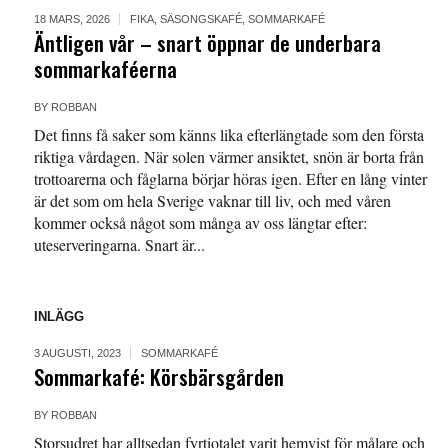
18 MARS, 2026
FIKA
,
SÄSONGSKAFÉ
,
SOMMARKAFÉ
Äntligen vår – snart öppnar de underbara
sommarkaféerna
BY
ROBBAN
Det finns få saker som känns lika efterlängtade som den första
riktiga vårdagen. När solen värmer ansiktet, snön är borta från
trottoarerna och fåglarna börjar höras igen. Efter en lång vinter
är det som om hela Sverige vaknar till liv, och med våren
kommer också något som många av oss längtar efter:
uteserveringarna. Snart är...
INLÄGG
3 AUGUSTI, 2023
SOMMARKAFÉ
Sommarkafé: Körsbärsgården
BY
ROBBAN
Storsudret har alltsedan fyrtiotalet varit hemvist för målare och