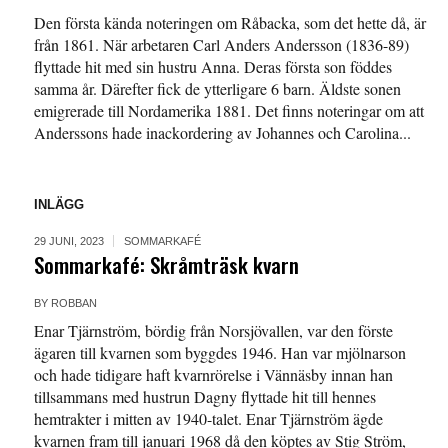
Den första kända noteringen om Råbacka, som det hette då, är
från 1861. När arbetaren Carl Anders Andersson (1836-89)
flyttade hit med sin hustru Anna. Deras första son föddes
samma år. Därefter fick de ytterligare 6 barn. Äldste sonen
emigrerade till Nordamerika 1881. Det finns noteringar om att
Anderssons hade inackordering av Johannes och Carolina...
INLÄGG
29 JUNI, 2023
SOMMARKAFÉ
Sommarkafé: Skråmträsk kvarn
BY
ROBBAN
Enar Tjärnström, bördig från Norsjövallen, var den förste
ägaren till kvarnen som byggdes 1946. Han var mjölnarson
och hade tidigare haft kvarnrörelse i Vännäsby innan han
tillsammans med hustrun Dagny flyttade hit till hennes
hemtrakter i mitten av 1940-talet. Enar Tjärnström ägde
kvarnen fram till januari 1968 då den köptes av Stig Ström,