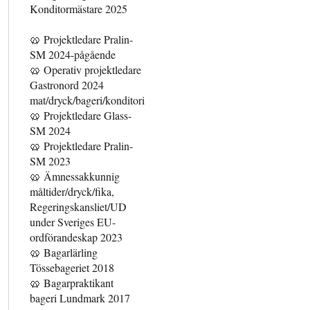
Konditormästare 2025
🥨 Projektledare Pralin-
SM 2024-pågående
🥨 Operativ projektledare
Gastronord 2024
mat/dryck/bageri/konditori
🥨 Projektledare Glass-
SM 2024
🥨 Projektledare Pralin-
SM 2023
🥨 Ämnessakkunnig
måltider/dryck/fika,
Regeringskansliet/UD
under Sveriges EU-
ordförandeskap 2023
🥨 Bagarlärling
Tössebageriet 2018
🥨 Bagarpraktikant
bageri Lundmark 2017