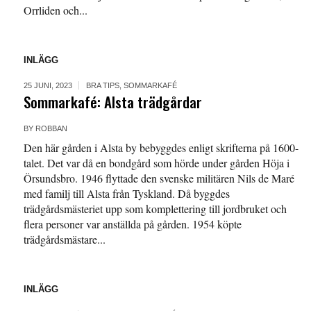
Orrliden och...
INLÄGG
25 JUNI, 2023
BRA TIPS
,
SOMMARKAFÉ
Sommarkafé: Alsta trädgårdar
BY
ROBBAN
Den här gården i Alsta by bebyggdes enligt skrifterna på 1600-
talet. Det var då en bondgård som hörde under gården Höja i
Örsundsbro. 1946 flyttade den svenske militären Nils de Maré
med familj till Alsta från Tyskland. Då byggdes
trädgårdsmästeriet upp som komplettering till jordbruket och
flera personer var anställda på gården. 1954 köpte
trädgårdsmästare...
INLÄGG