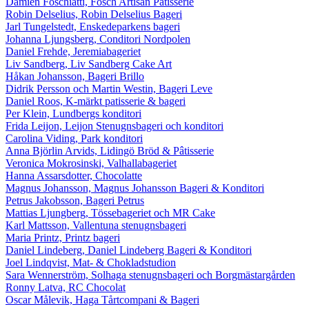
Damien Foschiatti, Fosch Artisan Pâtisserie
Robin Delselius, Robin Delselius Bageri
Jarl Tungelstedt, Enskedeparkens bageri
Johanna Ljungsberg, Conditori Nordpolen
Daniel Frehde, Jeremiabageriet
Liv Sandberg, Liv Sandberg Cake Art
Håkan Johansson, Bageri Brillo
Didrik Persson och Martin Westin, Bageri Leve
Daniel Roos, K-märkt patisserie & bageri
Per Klein, Lundbergs konditori
Frida Leijon, Leijon Stenugnsbageri och konditori
Carolina Viding, Park konditori
Anna Björlin Arvids, Lidingö Bröd & Pâtisserie
Veronica Mokrosinski, Valhallabageriet
Hanna Assarsdotter, Chocolatte
Magnus Johansson, Magnus Johansson Bageri & Konditori
Petrus Jakobsson, Bageri Petrus
Mattias Ljungberg, Tössebageriet och MR Cake
Karl Mattsson, Vallentuna stenugnsbageri
Maria Printz, Printz bageri
Daniel Lindeberg, Daniel Lindeberg Bageri & Konditori
Joel Lindqvist, Mat- & Chokladstudion
Sara Wennerström, Solhaga stenugnsbageri och Borgmästargården
Ronny Latva, RC Chocolat
Oscar Målevik, Haga Tårtcompani & Bageri