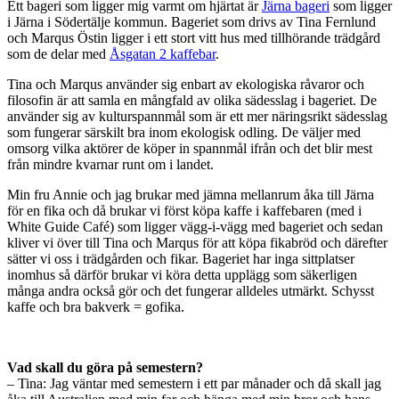
Ett bageri som ligger mig varmt om hjärtat är
Järna bageri
som ligger
i Järna i Södertälje kommun. Bageriet som drivs av Tina Fernlund
och Marqus Östin ligger i ett stort vitt hus med tillhörande trädgård
som de delar med
Åsgatan 2 kaffebar
.
Tina och Marqus använder sig enbart av ekologiska råvaror och
filosofin är att samla en mångfald av olika sädesslag i bageriet. De
använder sig av kulturspannmål som är ett mer näringsrikt sädesslag
som fungerar särskilt bra inom ekologisk odling. De väljer med
omsorg vilka aktörer de köper in spannmål ifrån och det blir mest
från mindre kvarnar runt om i landet.
Min fru Annie och jag brukar med jämna mellanrum åka till Järna
för en fika och då brukar vi först köpa kaffe i kaffebaren (med i
White Guide Café) som ligger vägg-i-vägg med bageriet och sedan
kliver vi över till Tina och Marqus för att köpa fikabröd och därefter
sätter vi oss i trädgården och fikar. Bageriet har inga sittplatser
inomhus så därför brukar vi köra detta upplägg som säkerligen
många andra också gör och det fungerar alldeles utmärkt. Schysst
kaffe och bra bakverk = gofika.
Vad skall du göra på semestern?
– Tina: Jag väntar med semestern i ett par månader och då skall jag