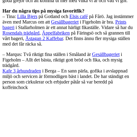
goda grejor och att komma ut mer med vilka vi är och vad vi gör.
Har du några tips på mysiga favoritfik?
– Tina:
Lilla Bjers
på Gotland och
Elsis café
på Fårö. Jag instämmer
även med Marcus om att
Gesällbageriet
i Figeholm är bra.
Prints
bageri
i Stallarholmen är ett annat härligt fikaställe. Vidare så har du
Rosendals trädgård
,
Äppelfabriken
på Färingsö och så grannen till
vårt bageri,
Åstagan 2 Kaffebar
. Det finns ännu fler mysiga ställen
med det får räcka så.
– Marqus: Två riktigt fina ställen i Småland är
Gesällbageriet
i
Figeholm – Allt det bästa, riktigt gott bröd och fika, och mysig
trädgård.
Kafe 3 århundraden
i Berga – En sann pärla, gofika i avslappnad
miljö och servicen är förmodligen bäst i landet. De har ständigt en
person som cirkulerar och erbjuder påtår så var beredd på
koffeinchock