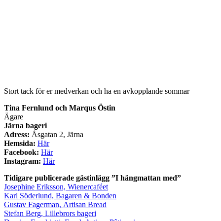
Stort tack för er medverkan och ha en avkopplande sommar
Tina Fernlund och Marqus Östin
Ägare
Järna bageri
Adress:
Åsgatan 2, Järna
Hemsida:
Här
Facebook:
Här
Instagram:
Här
Tidigare publicerade gästinlägg ”I hängmattan med”
Josephine Eriksson, Wienercaféet
Karl Söderlund, Bagaren & Bonden
Gustav Fagerman, Artisan Bread
Stefan Berg, Lillebrors bageri