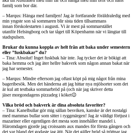
åka till Australien med min far och hänga med min bror och hans
familj som bor där.
– Marqus: Hänga med familjen! Jag är fortfarande föräldraledig med
min yngste son så sommaren blir sista tiden tillsammans
innan förskolestarten i augusti. Vi är mest på sommarstället
utanför Helsingborg och tar tåget till Köpenhamn när vi längtar till
stadspulsen.
Brukar du kunna koppla av helt från att baka under semestern
eller ”fuskbakar” du?
– Tina: Absolut! Inget fuskbak här inte. Jag tycker det är bökigt att
baka hemma och jag äter hellre bakverk som någon annan bakat när
jag har semester.
– Marqus: Mindre eftersom jag oftast köpt på mig något från mina
bageribesök. Men det händerna att jag hittar nya mjölsorter som det
är kul att testbaka sommarbröd på (och när jag skriver detta
jäser morgondagens pizzadeg i köket😉
Vilka bröd och bakverk är dina absoluta favoriter?
– Tina: Kanelbullar gör mig sällan besviken, kanske är det nostalgi
med mammas bullar som sitter i ryggmärgen! Jag är väldigt förtjust i
mazariner eller egentligen det mesta som innehåller mandel i.
Häromdagen gjorde jag croissants aux mandes för första gången och
det var bland det godaste jag ätit. När det gäller bröd så tröttnar jag