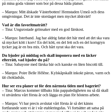
på mina goda vänner som bor på dessa båda platser.
– Marqus: Mitt älskade Västerbotten! Hemstaden Umeå och dess
omgivningar. Det är inte storslaget men mycket älskvärt!
Vad är din favoritmaträtt?
– Tina: Ungsrostade grönsaker med en god färskost.
– Marqus: Isterband. Jag har aldrig fattat det här med att det ska vara
så mycket kött i korv! En del kött, en del fett och en del korngryn
tycker jag är en bra mix. Och hårt syrat ska det vara.
Du bjuder på middag och skall imponera med en läcker
efterrätt, vad bjuder du på?
– Tina: Sabayone med färska bär och kanske en liten biscotti till.
– Marqus: Poire Belle Hélène. Kylskåpskallt inkokt päron, varm och
tät chokladsås.
Hur ser era planer ut för den närmsta tiden med bageriet?
– Tina: Marcus kommer tillbaks från pappaledigheten nu så då skall
vi utvärdera vårt första år och lägga en plan för höstens arbete.
– Marqus: Vi har precis avslutat vårt första år så det känns
fortfarande som vi är i vår etableringsfas. Vi fortsätter att satsa på