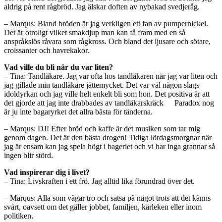
aldrig på rent rågbröd. Jag älskar doften av nybakad svedjeråg.
– Marqus: Bland bröden är jag verkligen ett fan av pumpernickel.
Det är otroligt vilket smakdjup man kan få fram med en så
anspråkslös råvara som rågkross. Och bland det ljusare och sötare,
croissanter och havrekakor.
Vad ville du bli när du var liten?
– Tina: Tandläkare. Jag var ofta hos tandläkaren när jag var liten och
jag gillade min tandläkare jättemycket. Det var väl någon slags
idoldyrkan och jag ville helt enkelt bli som hon. Det positiva är att
det gjorde att jag inte drabbades av tandläkarskräck
Paradox nog
är ju inte bagaryrket det allra bästa för tänderna.
– Marqus: DJ! Efter bröd och kaffe är det musiken som tar mig
genom dagen. Det är den bästa drogen! Tidiga lördagsmorgnar när
jag är ensam kan jag spela högt i bageriet och vi har inga grannar så
ingen blir störd.
Vad inspirerar dig i livet?
– Tina: Livskraften i ett frö. Jag alltid lika förundrad över det.
– Marqus: Alla som vågar tro och satsa på något trots att det känns
svårt, oavsett om det gäller jobbet, familjen, kärleken eller inom
politiken.