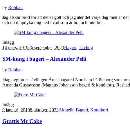
by
Robban
Jag älskar bröd för att det är gott och jag äter det varje dag men är de
och nu djupdyka mig ned i vad som är bra och mindre...
Inlägg
14 mars, 2019
26 september, 2023
Bageri
,
Tävling
SM-kung i bageri – Alexander Pelli
by
Robban
Idag avgjordes tävlingen Årets bagare i Nordstan i Göteborg som arran
Amanda Gustavsson (Magnus Johansson bageri & konditori), Rashad Sa
Inlägg
9 januari, 2019
8 oktober, 2023
Aktuellt
,
Bageri
,
Konditori
Grattis Mr Cake