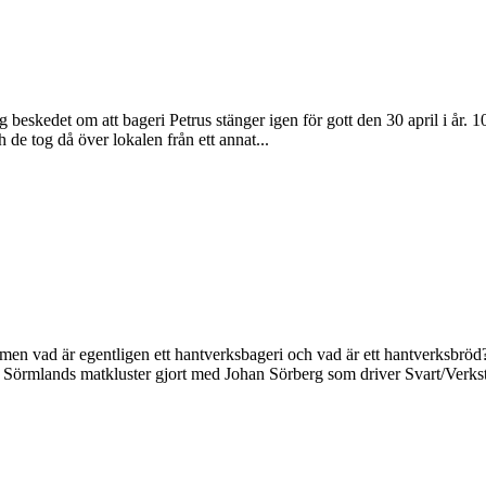
skedet om att bageri Petrus stänger igen för gott den 30 april i år. 10 
 de tog då över lokalen från ett annat...
men vad är egentligen ett hantverksbageri och vad är ett hantverksbröd? 
om Sörmlands matkluster gjort med Johan Sörberg som driver Svart/Verkst