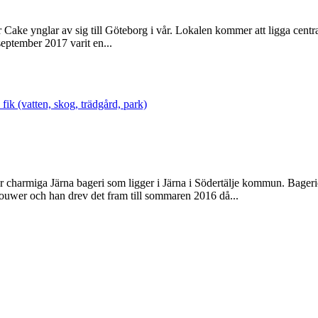
ake ynglar av sig till Göteborg i vår. Lokalen kommer att ligga centra
eptember 2017 varit en...
fik (vatten, skog, trädgård, park)
rmiga Järna bageri som ligger i Järna i Södertälje kommun. Bageriet ha
ouwer och han drev det fram till sommaren 2016 då...