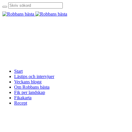
Start
Lästips och intervjuer
Veckans blogg
Om Robbans bästa
Fik per landskap
Fikakarta
Recept