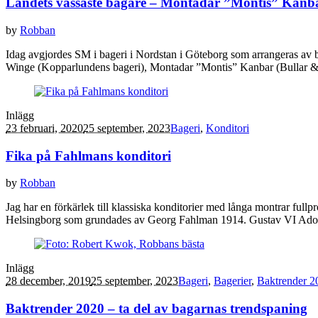
Landets vassaste bagare – Montadar ”Montis” Kanb
by
Robban
Idag avgjordes SM i bageri i Nordstan i Göteborg som arrangeras av br
Winge (Kopparlundens bageri), Montadar ”Montis” Kanbar (Bullar & B
Inlägg
23 februari, 2020
25 september, 2023
Bageri
,
Konditori
Fika på Fahlmans konditori
by
Robban
Jag har en förkärlek till klassiska konditorier med långa montrar fu
Helsingborg som grundades av Georg Fahlman 1914. Gustav VI Adolf 
Inlägg
28 december, 2019
25 september, 2023
Bageri
,
Bagerier
,
Baktrender 2
Baktrender 2020 – ta del av bagarnas trendspaning