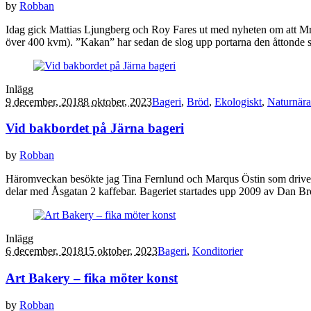
by
Robban
Idag gick Mattias Ljungberg och Roy Fares ut med nyheten om att Mr C
över 400 kvm). ”Kakan” har sedan de slog upp portarna den åttonde s
Inlägg
9 december, 2018
8 oktober, 2023
Bageri
,
Bröd
,
Ekologiskt
,
Naturnära 
Vid bakbordet på Järna bageri
by
Robban
Häromveckan besökte jag Tina Fernlund och Marqus Östin som driver cha
delar med Åsgatan 2 kaffebar. Bageriet startades upp 2009 av Dan Br
Inlägg
6 december, 2018
15 oktober, 2023
Bageri
,
Konditorier
Art Bakery – fika möter konst
by
Robban