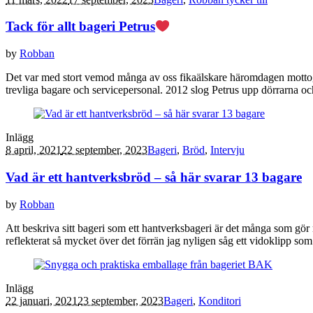
Tack för allt bageri Petrus
by
Robban
Det var med stort vemod många av oss fikaälskare häromdagen mottog be
trevliga bagare och servicepersonal. 2012 slog Petrus upp dörrarna och
Inlägg
8 april, 2021
22 september, 2023
Bageri
,
Bröd
,
Intervju
Vad är ett hantverksbröd – så här svarar 13 bagare
by
Robban
Att beskriva sitt bageri som ett hantverksbageri är det många som gör 
reflekterat så mycket över det förrän jag nyligen såg ett vidoklipp s
Inlägg
22 januari, 2021
23 september, 2023
Bageri
,
Konditori