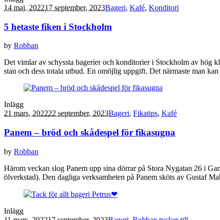
14 maj, 2022
17 september, 2023
Bageri
,
Kafé
,
Konditori
5 hetaste fiken i Stockholm
by
Robban
Det vimlar av schyssta bagerier och konditorier i Stockholm av hög klass
stan och dess totala utbud. En omöjlig uppgift. Det närmaste man ka
Inlägg
21 mars, 2022
22 september, 2023
Bageri
,
Fikatips
,
Kafé
Panem – bröd och skådespel för fikasugna
by
Robban
Härom veckan slog Panem upp sina dörrar på Stora Nygatan 26 i Gaml
ölverkstad). Den dagliga verksamheten på Panem sköts av Gustaf Mab
Inlägg
11 mars, 2022
17 september, 2023
Bageri
,
Robban tycker till