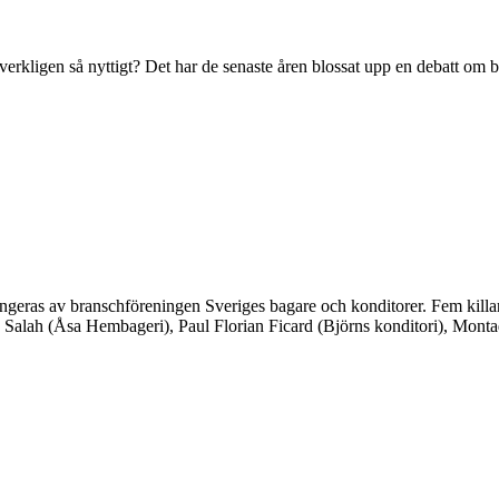
t verkligen så nyttigt? Det har de senaste åren blossat upp en debatt om b
geras av branschföreningen Sveriges bagare och konditorer. Fem killar oc
lah (Åsa Hembageri), Paul Florian Ficard (Björns konditori), Montad