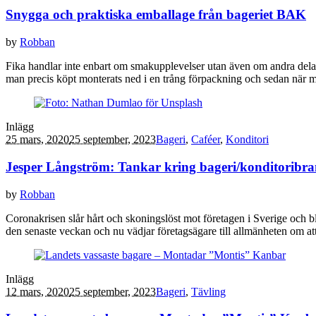
Snygga och praktiska emballage från bageriet BAK
by
Robban
Fika handlar inte enbart om smakupplevelser utan även om andra dela
man precis köpt monterats ned i en trång förpackning och sedan när 
Inlägg
25 mars, 2020
25 september, 2023
Bageri
,
Caféer
,
Konditori
Jesper Långström: Tankar kring bageri/konditoribra
by
Robban
Coronakrisen slår hårt och skoningslöst mot företagen i Sverige och bl
den senaste veckan och nu vädjar företagsägare till allmänheten om att 
Inlägg
12 mars, 2020
25 september, 2023
Bageri
,
Tävling