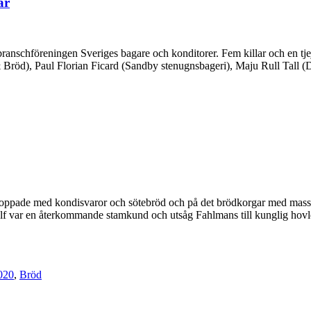
ar
anschföreningen Sveriges bagare och konditorer. Fem killar och en tjej 
röd), Paul Florian Ficard (Sandby stenugnsbageri), Maju Rull Tall (D
llproppade med kondisvaror och sötebröd och på det brödkorgar med masso
var en åter­kommande stamkund och utsåg Fahlmans till kunglig hovle
020
,
Bröd